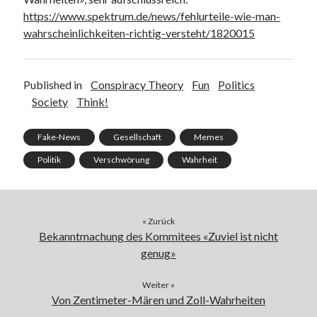
https://www.spektrum.de/news/fehlurteile-wie-man-
wahrscheinlichkeiten-richtig-versteht/1820015
Published in
Conspiracy Theory
Fun
Politics
Society
Think!
Fake-News
Gesellschaft
Memes
Politik
Verschwörung
Wahrheit
« Zurück
Bekanntmachung des Kommitees «Zuviel ist nicht
genug»
Weiter »
Von Zentimeter-Mären und Zoll-Wahrheiten