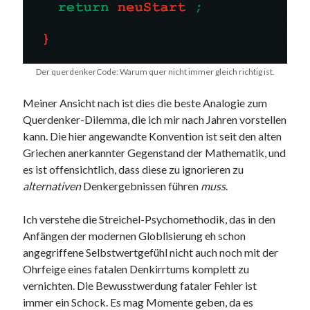
PublicEye
Meta
Der querdenkerCode: Warum quer nicht immer gleich richtig ist.
Anmelden
Eintrags-Feed
Meiner Ansicht nach ist dies die beste Analogie zum
Kommentar-Feed
Querdenker-Dilemma, die ich mir nach Jahren vorstellen
WordPress.org
kann. Die hier angewandte Konvention ist seit den alten
Griechen anerkannter Gegenstand der Mathematik, und
es ist offensichtlich, dass diese zu ignorieren zu
alternativen
Denkergebnissen führen
muss
.
Ich verstehe die Streichel-Psychomethodik, das in den
Anfängen der modernen Globlisierung eh schon
angegriffene Selbstwertgefühl nicht auch noch mit der
Ohrfeige eines fatalen Denkirrtums komplett zu
vernichten. Die Bewusstwerdung fataler Fehler ist
immer ein Schock. Es mag Momente geben, da es