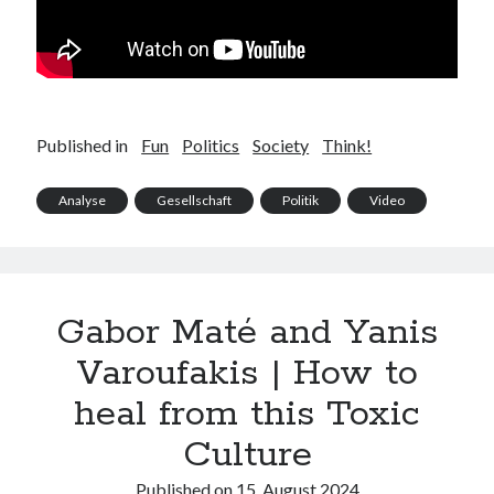
Published in
Fun
Politics
Society
Think!
Analyse
Gesellschaft
Politik
Video
Gabor Maté and Yanis
Varoufakis | How to
heal from this Toxic
Culture
Published on
15. August 2024