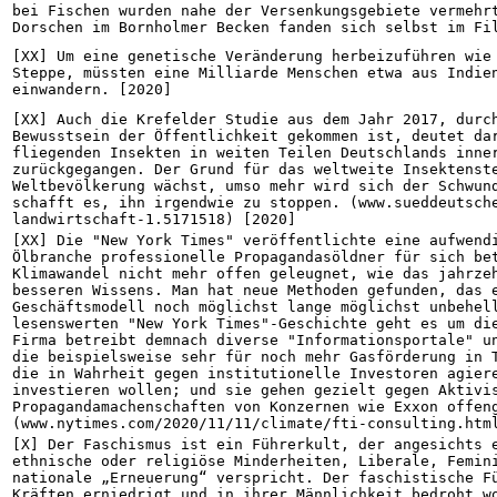
bei Fischen wurden nahe der Versenkungsgebiete vermehrt
Dorschen im Bornholmer Becken fanden sich selbst im Fi
[XX] Um eine genetische Veränderung herbeizuführen wie 
Steppe, müssten eine Milliarde Menschen etwa aus Indien
einwandern. [2020]
[XX] Auch die Krefelder Studie aus dem Jahr 2017, durch
Bewusstsein der Öffentlichkeit gekommen ist, deutet dar
fliegenden Insekten in weiten Teilen Deutschlands inner
zurückgegangen. Der Grund für das weltweite Insektenste
Weltbevölkerung wächst, umso mehr wird sich der Schwund
schafft es, ihn irgendwie zu stoppen. (www.sueddeutsch
landwirtschaft-1.5171518) [2020]
[XX] Die "New York Times" veröffentlichte eine aufwendi
Ölbranche professionelle Propagandasöldner für sich bet
Klimawandel nicht mehr offen geleugnet, wie das jahrzeh
besseren Wissens. Man hat neue Methoden gefunden, das e
Geschäftsmodell noch möglichst lange möglichst unbehell
lesenswerten "New York Times"-Geschichte geht es um die
Firma betreibt demnach diverse "Informationsportale" un
die beispielsweise sehr für noch mehr Gasförderung in T
die in Wahrheit gegen institutionelle Investoren agiere
investieren wollen; und sie gehen gezielt gegen Aktivis
Propagandamachenschaften von Konzernen wie Exxon offeng
(www.nytimes.com/2020/11/11/climate/fti-consulting.htm
[X] Der Faschismus ist ein Führerkult, der angesichts e
ethnische oder religiöse Minderheiten, Liberale, Femini
nationale „Erneuerung“ verspricht. Der faschistische Fü
Kräften erniedrigt und in ihrer Männlichkeit bedroht wo