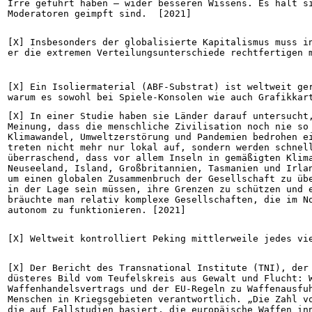
Irre geführt haben – wider besseren Wissens. Es hält s
Moderatoren geimpft sind.  [2021]
[X] Insbesonders der globalisierte Kapitalismus muss in
er die extremen Verteilungsunterschiede rechtfertigen 
[X] Ein Isoliermaterial (ABF-Substrat) ist weltweit ger
warum es sowohl bei Spiele-Konsolen wie auch Grafikkar
[X] In einer Studie haben sie Länder darauf untersucht,
Meinung, dass die menschliche Zivilisation noch nie so 
Klimawandel, Umweltzerstörung und Pandemien bedrohen ei
treten nicht mehr nur lokal auf, sondern werden schnell
überraschend, dass vor allem Inseln in gemäßigten Klima
Neuseeland, Island, Großbritannien, Tasmanien und Irlan
um einen globalen Zusammenbruch der Gesellschaft zu übe
in der Lage sein müssen, ihre Grenzen zu schützen und e
bräuchte man relativ komplexe Gesellschaften, die im No
autonom zu funktionieren. [2021]
[X] Weltweit kontrolliert Peking mittlerweile jedes vi
[X] Der Bericht des Transnational Institute (TNI), der 
düsteres Bild vom Teufelskreis aus Gewalt und Flucht: 
Waffenhandelsvertrags und der EU-Regeln zu Waffenausfuh
Menschen in Kriegsgebieten verantwortlich. „Die Zahl vo
die auf Fallstudien basiert, die europäische Waffen inn