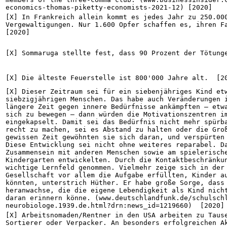
economics-thomas-piketty-economists-2021-12) [2020]
[X] In Frankreich allein kommt es jedes Jahr zu 250.000
Vergewaltigungen. Nur 1.600 Opfer schaffen es, ihren Fa
[2020]
[X] Sommaruga stellte fest, dass 90 Prozent der Tötung
[X] Die älteste Feuerstelle ist 800'000 Jahre alt.  [2
[X] Dieser Zeitraum sei für ein siebenjähriges Kind etw
siebzigjährigen Menschen. Das habe auch Veränderungen i
längere Zeit gegen innere Bedürfnisse ankämpften – etwa
sich zu bewegen – dann würden die Motivationszentren im
eingekapselt. Damit sei das Bedürfnis nicht mehr spürba
recht zu machen, sei es Abstand zu halten oder die Groß
gewissen Zeit gewöhnten sie sich daran, und verspürten 
Diese Entwicklung sei nicht ohne weiteres reparabel. Da
Zusammensein mit anderen Menschen sowie am spielerische
Kindergarten entwickelten. Durch die Kontaktbeschränkun
wichtige Lernfeld genommen. Vielmehr zeige sich in der 
Gesellschaft vor allem die Aufgabe erfüllten, Kinder au
könnten, unterstrich Hüther. Er habe große Sorge, dass 
heranwachse, die die eigene Lebendigkeit als Kind nicht
daran erinnern könne. (www.deutschlandfunk.de/schulsch
neurobiologe.1939.de.html?drn:news_id=1219660)  [2020]
[X] Arbeitsnomaden/Rentner in den USA arbeiten zu Tause
Sortierer oder Verpacker. An besonders erfolgreichen Ak