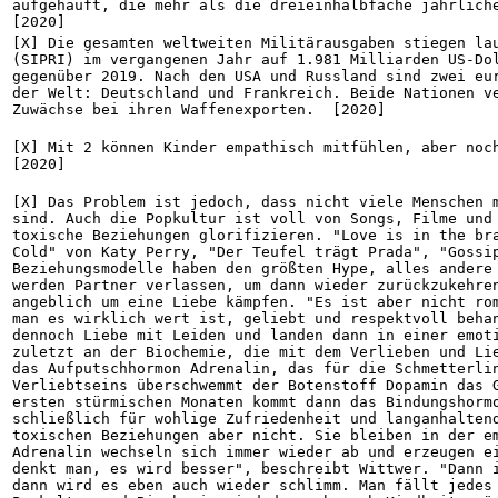
aufgehäuft, die mehr als die dreieinhalbfache jährliche
[2020]
[X] Die gesamten weltweiten Militärausgaben stiegen lau
(SIPRI) im vergangenen Jahr auf 1.981 Milliarden US-Dol
gegenüber 2019. Nach den USA und Russland sind zwei eur
der Welt: Deutschland und Frankreich. Beide Nationen ve
Zuwächse bei ihren Waffenexporten.  [2020]
[X] Mit 2 können Kinder empathisch mitfühlen, aber noch
[2020]
[X] Das Problem ist jedoch, dass nicht viele Menschen m
sind. Auch die Popkultur ist voll von Songs, Filme und 
toxische Beziehungen glorifizieren. "Love is in the bra
Cold" von Katy Perry, "Der Teufel trägt Prada", "Gossip
Beziehungsmodelle haben den größten Hype, alles andere 
werden Partner verlassen, um dann wieder zurückzukehren
angeblich um eine Liebe kämpfen. "Es ist aber nicht rom
man es wirklich wert ist, geliebt und respektvoll behan
dennoch Liebe mit Leiden und landen dann in einer emoti
zuletzt an der Biochemie, die mit dem Verlieben und Lie
das Aufputschhormon Adrenalin, das für die Schmetterlin
Verliebtseins überschwemmt der Botenstoff Dopamin das G
ersten stürmischen Monaten kommt dann das Bindungshormo
schließlich für wohlige Zufriedenheit und langanhaltend
toxischen Beziehungen aber nicht. Sie bleiben in der em
Adrenalin wechseln sich immer wieder ab und erzeugen ei
denkt man, es wird besser", beschreibt Wittwer. "Dann i
dann wird es eben auch wieder schlimm. Man fällt jedes 