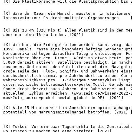
[X] Die Plastikbranche will die Plastikproduktion bis 
[X] Wäre der Ozean ein Mensch, müsste er in stationäre 
Intensivstation: Es droht multiples Organversagen.    
[X] Bis zu 4% (320 Mio t) allen Plastik sind in den Mee
aber nur etwa 1% zu finden. [2021]
[X] Wie hart die Erde getroffen werden  kann, zeigt das
1859. Damals  raste eine besonders heftige Sonnenerupti
Nordamerika schlugen daraufhin Telegrafenleitungen  Fun
Nordlichter über den  Himmel. Würde so etwas heute  pas
5.000 derzeit aktiven  Satelliten beschädigt, in manche
zusammen. Und da mit den Satelliten auch die  Navigatio
große Teile des  Flug-, Schiffs- und Bahnverkehrs einst
durchschnittlich einmal pro Jahrhundert zu einem  Carri
Wahrscheinlichkeit pro  11-jährigem Sonnenzyklus liegt 
österreichische Weltraumwetterexperte Möstl. Gerade nim
Sonne dreht derzeit nach Jahren  der Ruhe wieder auf, 2
aktuellen  Zyklus erreichen. (www.zeit.de/wissen/2022-
musk?utm_source=pocket-newtab-global-de-DE)  [2021]
[X] Alle 15 Minuten wird in Amerika ein opioid-abhängig
potentiell von Nahrungsmittelmangel betroffen. (2021) 
[X] Türkei: Vor ein paar Tagen erklärte die Zentralbehö
Polizisten zu machen sei eine Straftat. [2021]