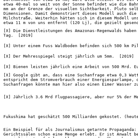
etwa 40-mal so weit von der Sonne befindet wie die Bahn
mm an der Grenze der visuellen Sichtbarkeit. Pluto selb
Dimensionen. Damit demonstriert dieses Modell auch die 
Milchstraße. Weiterhin hätten sich in diesem Modell uns
etwa 11 m von uns entfernt (120 Lj), die gezielt gesen
[X] Die Dienstleistungen des Amazonas-Regenwalds haben 
Tag.  [2019]
[X] Unter einem Fuss Waldboden befinden sich 500 km Pi
[X] Der Mehresspiegel steigt jährlich um 5mm.  [2019]
[X] Bienen leisten jährlich eine Arbeit von 500 Mrd. E
[X] Google gibt an, dass eine Suchanfrage etwa 0,3 Watt
entspricht dem Stromverbrauch einer Energiesparlampe, d
Suchanfragen könnte man hier also einen Eimer Wasser z
[X] Jährlich 3.6 Mrd Flugpassagiere, aber nur 5% der M
Fukushima hat geschätzt 500 Milliarden gekostet. (heut
Ein Beispiel für als Journalismus getarnte Propaganda: 
Gerichtssälen schon eine Menge erlebt. Er ist Anwalt be