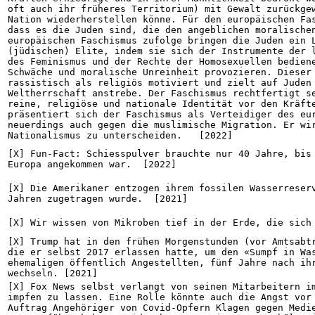
oft auch ihr früheres Territorium) mit Gewalt zurückgew
Nation wiederherstellen könne. Für den europäischen Fas
dass es die Juden sind, die den angeblichen moralischen
europäischen Faschismus zufolge bringen die Juden ein L
(jüdischen) Elite, indem sie sich der Instrumente der l
des Feminismus und der Rechte der Homosexuellen bediene
Schwäche und moralische Unreinheit provozieren. Dieser 
rassistisch als religiös motiviert und zielt auf Juden 
Weltherrschaft anstrebe. Der Faschismus rechtfertigt se
reine, religiöse und nationale Identität vor den Kräfte
präsentiert sich der Faschismus als Verteidiger des eur
neuerdings auch gegen die muslimische Migration. Er wir
Nationalismus zu unterscheiden.   [2022]
[X] Fun-Fact: Schiesspulver brauchte nur 40 Jahre, bis 
Europa angekommen war.  [2022]
[X] Die Amerikaner entzogen ihrem fossilen Wasserreserv
Jahren zugetragen wurde.  [2021]
[X] Wir wissen von Mikroben tief in der Erde, die sich
[X] Trump hat in den frühen Morgenstunden (vor Amtsabtr
die er selbst 2017 erlassen hatte, um den «Sumpf in Was
ehemaligen öffentlich Angestellten, fünf Jahre nach ihr
wechseln. [2021]
[X] Fox News selbst verlangt von seinen Mitarbeitern im
impfen zu lassen. Eine Rolle könnte auch die Angst vor 
Auftrag Angehöriger von Covid-Opfern Klagen gegen Medie