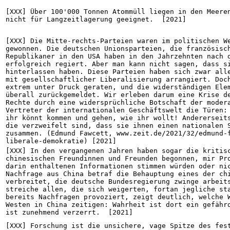
[XXX] Über 100'000 Tonnen Atommüll liegen in den Meeren
nicht für Langzeitlagerung geeignet.  [2021]
[XXX] Die Mitte-rechts-Parteien waren im politischen We
gewonnen. Die deutschen Unionsparteien, die französisch
Republikaner in den USA haben in den Jahrzehnten nach d
erfolgreich regiert. Aber man kann nicht sagen, dass si
hinterlassen haben. Diese Parteien haben sich zwar alle
mit gesellschaftlicher Liberalisierung arrangiert. Doch
extrem unter Druck geraten, und die widerständigen Elem
überall zurückgemeldet. Wir erleben darum eine Krise de
Rechte durch eine widersprüchliche Botschaft der modera
Vertreter der internationalen Geschäftswelt die Türen: 
ihr könnt kommen und gehen, wie ihr wollt! Andererseits
die verzweifelt sind, dass sie ihnen einen nationalen S
zusammen. (Edmund Fawcett, www.zeit.de/2021/32/edmund-
liberale-demokratie) [2021]
[XXX] In den vergangenen Jahren haben sogar die kritisc
chinesischen Freundinnen und Freunden begonnen, mir Pro
darin enthaltenen Informationen stimmen würden oder nic
Nachfrage aus China betraf die Behauptung eines der chi
verbreitet, die deutsche Bundesregierung zwinge arbeits
streiche allen, die sich weigerten, fortan jegliche sta
bereits Nachfragen provoziert, zeigt deutlich, welche W
Westen in China zeitigen: Wahrheit ist dort ein gefährd
ist zunehmend verzerrt.  [2021]
[XXX] Forschung ist die unsichere, vage Spitze des fest