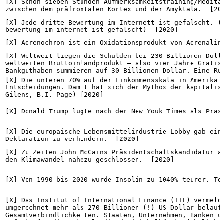
[X] Schon sieben Stunden Aufmerksamkeitstraining/Medita
zwischen dem präfrontalen Kortex und der Amyktala.  [2
[X] Jede dritte Bewertung im Internett ist gefälscht. 
bewertung-im-internet-ist-gefalscht)  [2020]
[X] Adrenochron ist ein Oxidationsprodukt von Adrenali
[X] Weltweit liegen die Schulden bei 230 Billionen Doll
weltweiten Bruttoinlandprodukt – also vier Jahre Gratis
Bankguthaben summieren auf 30 Billionen Dollar. Eine R
[X] Die unteren 70% auf der Einkommensskala in Amerika 
Entscheidungen. Damit hat sich der Mythos der kapitalis
Gilens, B.I. Page) [2020]
[X] Donald Trump lügte nach der New Youk Times als Prä
[X] Die europäische Lebensmittelindustrie-Lobby gab ein
Deklaration zu verhindern.  [2020]
[X] Zu Zeiten John McCains Präsidentschaftskandidatur a
den Klimawandel nahezu geschlossen.  [2020]
[X] Von 1990 bis 2020 wurde Insolin zu 1040% teurer. T
[X] Das Institut of International Finance (IIF) vermeld
umgerechnet mehr als 270 Billionen (!) US-Dollar belauf
Gesamtverbindlichkeiten. Staaten, Unternehmen, Banken u