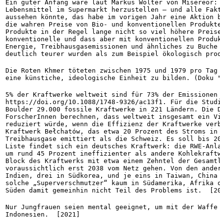
Ein guter Anfang wäre laut Markus Wolter von Misereor: 
Lebensmittel im Supermarkt herzustellen – und alle Fakt
aussehen könnte, das habe im vorigen Jahr eine Aktion b
die wahren Preise von Bio- und konventionellen Produkt
Produkte in der Regel lange nicht so viel höhere Preise
konventionelle und dass aber mit konventionellen Produk
Energie, Treibhausgasemissionen und ähnliches zu Buche 
deutlich teurer wurden als zum Beispiel ökologisch pro
Die Roten Khmer töteten zwischen 1975 und 1979 pro Tag 
eine künstiche, ideologische Einheit zu bilden. (Doku 
5% der Kraftwerke weltweit sind für 73% der Emissionen 
https://doi.org/10.1088/1748-9326/ac13f1. Für die Studi
Boulder 29.000 fossile Kraftwerke in 221 Ländern. Die D
ForscherInnen berechnen, dass weltweit insgesamt ein Vi
reduziert würde, wenn die Effizienz der Kraftwerke ver
Kraftwerk Bełchatów, das etwa 20 Prozent des Stroms in 
Treibhausgase emittiert als die Schweiz. Es soll bis 20
Liste findet sich ein deutsches Kraftwerk: die RWE-Anla
um rund 45 Prozent ineffizienter als andere Kohlekraftw
Block des Kraftwerks mit etwa einem Zehntel der Gesamtl
voraussichtlich erst 2038 vom Netz gehen. Von den ander
Indien, drei in Südkorea, und je eins in Taiwan, China 
solche „Superverschmutzer“ kaum in Südamerika, Afrika o
Süden damit gemeinhin nicht Teil des Problems ist.  [2
Nur Jungfrauen seien mental geeignet, um mit der Waffe 
Indonesien.  [2021]