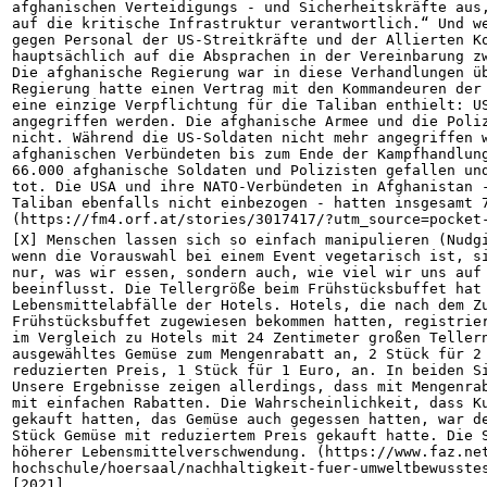
afghanischen Verteidigungs - und Sicherheitskräfte aus,
auf die kritische Infrastruktur verantwortlich.“ Und we
gegen Personal der US-Streitkräfte und der Allierten Ko
hauptsächlich auf die Absprachen in der Vereinbarung zw
Die afghanische Regierung war in diese Verhandlungen ü
Regierung hatte einen Vertrag mit den Kommandeuren der 
eine einzige Verpflichtung für die Taliban enthielt: US
angegriffen werden. Die afghanische Armee und die Poliz
nicht. Während die US-Soldaten nicht mehr angegriffen w
afghanischen Verbündeten bis zum Ende der Kampfhandlung
66.000 afghanische Soldaten und Polizisten gefallen und
tot. Die USA und ihre NATO-Verbündeten in Afghanistan -
Taliban ebenfalls nicht einbezogen - hatten insgesamt 7
(https://fm4.orf.at/stories/3017417/?utm_source=pocket
[X] Menschen lassen sich so einfach manipulieren (Nudgi
wenn die Vorauswahl bei einem Event vegetarisch ist, si
nur, was wir essen, sondern auch, wie viel wir uns auf 
beeinflusst. Die Tellergröße beim Frühstücksbuffet hat 
Lebensmittelabfälle der Hotels. Hotels, die nach dem Zu
Frühstücksbuffet zugewiesen bekommen hatten, registrier
im Vergleich zu Hotels mit 24 Zentimeter großen Tellern
ausgewähltes Gemüse zum Mengenrabatt an, 2 Stück für 2 
reduzierten Preis, 1 Stück für 1 Euro, an. In beiden Si
Unsere Ergebnisse zeigen allerdings, dass mit Mengenrab
mit einfachen Rabatten. Die Wahrscheinlichkeit, dass Ku
gekauft hatten, das Gemüse auch gegessen hatten, war de
Stück Gemüse mit reduziertem Preis gekauft hatte. Die S
höherer Lebensmittelverschwendung. (https://www.faz.ne
hochschule/hoersaal/nachhaltigkeit-fuer-umweltbewusstes
[2021]