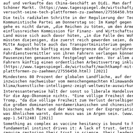
auf und verkaufte das China-Geschäft an Didi. Man darf 
Schöner Markt. (https://www.tagesspiegel.de/wirtschaft
versucht-seine-tech-plattformen-zu-zaehmen/27556450.ht
Die teils radikalen Schritte in der Regulierung der Tec
Kommunistische Partei am Donnerstag so: Im Kampf gegen 
gehe es nicht darum, „die Reichen zu töten, um den Arme
einflussreichen Kommission für Finanz- und Wirtschaftsa
Land müsse sich auch davor hüten, „in die Falle des Woh
müssten diejenigen, die zuerst reich geworden seien, de
Mitte August holte auch das Transportministerium gegen 
aus. Man möchte künftig eine Obergrenze dafür einführen
Fahrdienstvermittler von ihren Fahrern verlangen können
Pausenzeiten genauestens festgelegt werden. Vor allem a
Fahrern künftig einen ordentlichen Arbeitsvertrag inkl
(https://www.tagesspiegel.de/wirtschaft/machtkampf-mit
plattformen-zu-zaehmen/27556450.html) [2021]
Mindestens 80 Prozent der globalen Landfläche, auf der 
inzwischen nachweisbar vom menschengemachten Klimawand
klima/kuenstliche-intelligenz-zeigt-weltweite-auswirku
Interessanterweise hält der sonst so liberale Handelsve
für die App-Ökonomie nichts. "Eine völlige Freiheit der
Tromp, "da die völlige Freiheit zum Verlust derselbigen
die großen dominanten nordamerikanischen und chinesisch
bisschen nach Marx und der Warnung vor der Expropriatio
was Ähnlichem warnt, dann muss was im Argen sein. (www
app-1.5471248) [2021]
Something as complex as vaccine hesitancy is bound to h
fundamental instinct drives it: A lack of trust. Gettin
require restoring their trust in science, their leaders