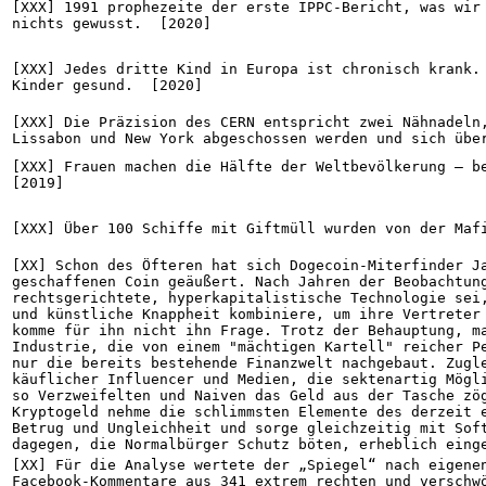
[XXX] 1991 prophezeite der erste IPPC-Bericht, was wir 
nichts gewusst.  [2020]
[XXX] Jedes dritte Kind in Europa ist chronisch krank. 
Kinder gesund.  [2020]
[XXX] Die Präzision des CERN entspricht zwei Nähnadeln,
Lissabon und New York abgeschossen werden und sich übe
[XXX] Frauen machen die Hälfte der Weltbevölkerung – be
[2019]
[XXX] Über 100 Schiffe mit Giftmüll wurden von der Maf
[XX] Schon des Öfteren hat sich Dogecoin-Miterfinder Ja
geschaffenen Coin geäußert. Nach Jahren der Beobachtung
rechtsgerichtete, hyperkapitalistische Technologie sei,
und künstliche Knappheit kombiniere, um ihre Vertreter 
komme für ihn nicht ihn Frage. Trotz der Behauptung, m
Industrie, die von einem "mächtigen Kartell" reicher Pe
nur die bereits bestehende Finanzwelt nachgebaut. Zugle
käuflicher Influencer und Medien, die sektenartig Mögli
so Verzweifelten und Naiven das Geld aus der Tasche zög
Kryptogeld nehme die schlimmsten Elemente des derzeit e
Betrug und Ungleichheit und sorge gleichzeitig mit Soft
dagegen, die Normalbürger Schutz böten, erheblich eing
[XX] Für die Analyse wertete der „Spiegel“ nach eigenen
Facebook-Kommentare aus 341 extrem rechten und verschwö