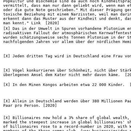
Popkultur und Biochemie sind da auch noch Kindheitspräg
vermittelt, dass man nur dann geliebt wird, wenn man et
oder die gute Note geschrieben." Mit dieser Prägung ger
toxische Beziehung mit einem Narzissten, weil man darin
erkennt dann das Muster aus der Kindheit und denkt, das
man kennt." Link  [2020]
[X] Das in der Umwelt in Spuren vorhandene Plutonium en
radioaktiven Fallout der atmosphärischen Kernwaffentest
wurden schätzungsweise sechs Tonnen Plutonium in der St
nachfolgenden Jahren vor allem über der nördlichen Hem
[X] Jeden dritten Tag wird in Deutschland eine Frau vo
[X] Vögel konkurrieren über Schönheit, nicht über Stärk
überlegenen Amsel dem Kater nicht mehr davon käme.  [2
[X] In den Minen Kongos arbeiten etwa 22 000 Kinder.  
[X] Allein in Deutschland werden über 380 Millionen Paa
Paar pro Person. [2020]
[X] Billionaires now hold a 3% share of global wealth, 
marked the steepest increase in global billionaires' sh
of billionaires rose to a record-number in 2020, with W
members of the three-comma club. (www.businessinsider.