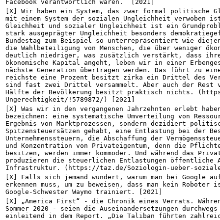
Facebook verantwortlich waren.  [2021]
[X] Wir haben ein System, das zwar formal politische Gl
mit einem System der sozialen Ungleichheit verwoben ist
Gleichheit und sozialer Ungleichheit ist ein Grundprobl
stark ausgeprägter Ungleichheit besonders demokratiegef
Bundestag zum Beispiel so unterrepräsentiert wie diejen
die Wahlbeteiligung von Menschen, die über weniger ökon
deutlich niedriger, was zusätzlich verstärkt, dass ihre
ökonomische Kapital angeht, leben wir in einer Erbenges
nächste Generation übertragen werden. Das führt zu einer er
reichste eine Prozent besitzt zirka ein Drittel des Ver
sind fast zwei Drittel versammelt. Aber auch der Rest v
Hälfte der Bevölkerung besitzt praktisch nichts. (http
Ungerechtigkeit/!5789872/) [2021]
[X] Was wir in den vergangenen Jahrzehnten erlebt haben
bezeichnen: eine systematische Umverteilung von Ressour
Ergebnis von Marktprozessen, sondern dezidiert politisc
Spitzensteuersätzen gehabt, eine Entlastung bei der Bes
Unternehmenssteuern, die Abschaffung der Vermögenssteue
und Konzentration von Privateigentum, denn die Pflichte
besitzen, werden immer kommoder. Und während das Privat
produzieren die steuerlichen Entlastungen öffentliche A
Infrastruktur. (https://taz.de/Soziologin-ueber-sozial
[X] Falls sich jemand wundert, warum man bei Google auf
erkennen muss, um zu beweisen, dass man kein Roboter is
Google-Schwester Waymo trainiert. [2021]
[X] „America First“ - die Chronik eines Verrats. Währen
Sommer 2020 - seien die Auseinandersetzungen durchwegs 
einleitend in dem Report. „Die Taliban führten zahlreic