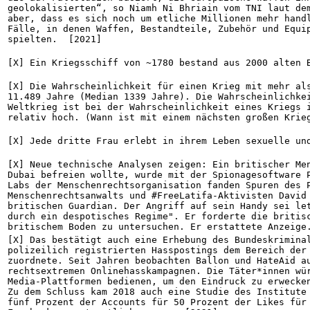
geolokalisierten“, so Niamh Ni Bhriain vom TNI laut dem
aber, dass es sich noch um etliche Millionen mehr handl
Fälle, in denen Waffen, Bestandteile, Zubehör und Equip
spielten.  [2021]
[X] Ein Kriegsschiff von ~1780 bestand aus 2000 alten 
[X] Die Wahrscheinlichkeit für einen Krieg mit mehr als
11.489 Jahre (Median 1339 Jahre). Die Wahrscheinlichkei
Weltkrieg ist bei der Wahrscheinlichkeit eines Kriegs i
relativ hoch. (Wann ist mit einem nächsten großen Krie
[X] Jede dritte Frau erlebt in ihrem Leben sexuelle un
[X] Neue technische Analysen zeigen: Ein britischer Men
Dubai befreien wollte, wurde mit der Spionagesoftware P
Labs der Menschenrechtsorganisation fanden Spuren des P
Menschenrechtsanwalts und #FreeLatifa-Aktivisten David 
britischen Guardian. Der Angriff auf sein Handy sei let
durch ein despotisches Regime". Er forderte die britisc
britischem Boden zu untersuchen. Er erstattete Anzeige
[X] Das bestätigt auch eine Erhebung des Bundeskriminal
polizeilich registrierten Hasspostings dem Bereich der 
zuordnete. Seit Jahren beobachten Ballon und HateAid au
rechtsextremen Onlinehasskampagnen. Die Täter*innen wü
Media-Plattformen bedienen, um den Eindruck zu erwecken
Zu dem Schluss kam 2018 auch eine Studie des Institute 
fünf Prozent der Accounts für 50 Prozent der Likes für 