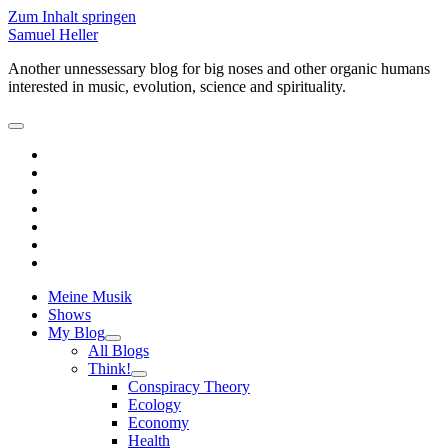
Zum Inhalt springen
Samuel Heller
Another unnessessary blog for big noses and other organic humans
interested in music, evolution, science and spirituality.
open
primary
facebook
menu
linkedin
youtube
rss
email-
form
paypal
soundcloud
Meine Musik
Shows
My Blog
open
All Blogs
child
Think!
menu
open
Conspiracy Theory
child
Ecology
menu
Economy
Health