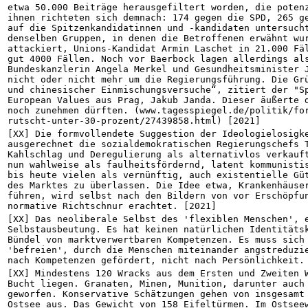
etwa 50.000 Beiträge herausgefiltert worden, die potenz
ihnen richteten sich demnach: 174 gegen die SPD, 265 ge
auf die Spitzenkandidatinnen und -kandidaten untersucht
denselben Gruppen, in denen die Betroffenen erwähnt wur
attackiert, Unions-Kandidat Armin Laschet in 21.000 Fäl
gut 4000 Fällen. Noch vor Baerbock lagen allerdings als
Bundeskanzlerin Angela Merkel und Gesundheitsminister J
nicht oder nicht mehr um die Regierungsführung. Die Grü
und chinesischer Einmischungsversuche“, zitiert der "Sp
European Values aus Prag, Jakub Janda. Dieser äußerte d
noch zunehmen dürften. (www.tagesspiegel.de/politik/fo
rutscht-unter-30-prozent/27439858.html) [2021]
[XX] Die formvollendete Suggestion der Ideologielosigke
ausgerechnet die sozialdemokratischen Regierungschefs T
Kahlschlag und Deregulierung als alternativlos verkauft
nun wahlweise als faulheitsfördernd, latent kommunistis
bis heute vielen als vernünftig, auch existentielle Güt
des Marktes zu überlassen. Die Idee etwa, Krankenhäuser
führen, wird selbst nach den Bildern von vor Erschöpfun
normative Richtschnur erachtet. [2021]
[XX] Das neoliberale Selbst des 'flexiblen Menschen', e
Selbstausbeutung. Es hat keinen natürlichen Identitätsk
Bündel von marktverwertbaren Kompetenzen. Es muss sich 
'befreien', durch die Menschen miteinander angstreduzie
nach Kompetenzen gefördert, nicht nach Persönlichkeit.
[XX] Mindestens 120 Wracks aus dem Ersten und Zweiten W
Bucht liegen. Granaten, Minen, Munition, darunter auch 
geworfen. Konservative Schätzungen gehen von insgesamt 
Ostsee aus. Das Gewicht von 158 Eifeltürmen. Im Ostseew