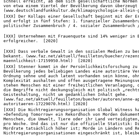
schnell erreicht, ab dem sich gesellschaftliche Normen 
von etwa einem Viertel der Bevölkerung davon überzeugt 
(www.deutschlandfunkkultur.de/klimapsychologie-allein-
[XXX] Der Kollaps einer Gesellschaft beginnt mit der Er
und erfolgt in fünf Stufen: 1. finanzieller Zusammenbru
politischer Zusammenbruch / 4. sozialer Zusammenbruch 
[XXX] Unternehmen mit Frauenquote sind 14% weniger in B
erfolgreicher.  [2020]
[XXX] Dass verbale Gewalt in den sozialen Medien zu bes
bekannt. (www.faz.net/aktuell/feuilleton/buecher/rezen
maennlichkeit-17159950.html)  [2020]
[XXX] Stenner kommt in der Persönlichkeitsforschung zu 
Bevölkerung jedes beliebigen Landes eine autoritäre Ver
Ordnung sehne und auch latent vorhanden sein könne, ohn
Komplexität aushalten und offen ausgetragene Meinungsve
stehen Menschen mit einer freiheitlichen Veranlagung, d
die Begriffe nicht deckungsgleich mit politisch „rechts
Geisteshaltung, nicht um gedanklichen Inhalt gehe. 
(www.faz.net/aktuell/feuilleton/buecher/autoren/anne-a
autoritaeren-17229070.html) [2020]
[XXX] Die Nichtregierungsorganisation Global Witness ha
»Defending Tomorrow« ein Rekordhoch von Morden dokument
Menschen, die Umwelt, Tiere oder ihr Land verteidigten,
pro Woche. Und das ist nur die offizielle Statistik: Di
Mordrate tatsächlich höher ist; Morde in Ländern und Re
Nichtregierungsorganisationen eingeschränkt ist, bleib