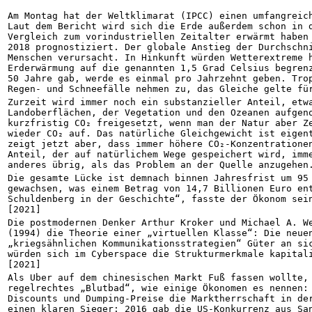
Am Montag hat der Weltklimarat (IPCC) einen umfangreich
Laut dem Bericht wird sich die Erde außerdem schon in d
Vergleich zum vorindustriellen Zeitalter erwärmt haben 
2018 prognostiziert. Der globale Anstieg der Durchschni
Menschen verursacht. In Hinkunft würden Wetterextreme h
Erderwärmung auf die genannten 1,5 Grad Celsius begrenz
50 Jahre gab, werde es einmal pro Jahrzehnt geben. Trop
Regen- und Schneefälle nehmen zu, das Gleiche gelte fü
Zurzeit wird immer noch ein substanzieller Anteil, etwa
Landoberflächen, der Vegetation und den Ozeanen aufgeno
kurzfristig CO₂ freigesetzt, wenn man der Natur aber Ze
wieder CO₂ auf. Das natürliche Gleichgewicht ist eigent
zeigt jetzt aber, dass immer höhere CO₂-Konzentrationen
Anteil, der auf natürlichem Wege gespeichert wird, imme
anderes übrig, als das Problem an der Quelle anzugehen
Die gesamte Lücke ist demnach binnen Jahresfrist um 95 
gewachsen, was einem Betrag von 14,7 Billionen Euro ent
Schuldenberg in der Geschichte“, fasste der Ökonom sein
[2021]
Die postmodernen Denker Arthur Kroker und Michael A. We
(1994) die Theorie einer „virtuellen Klasse“: Die neuen
„kriegsähnlichen Kommunikationsstrategien“ Güter an sic
würden sich im Cyberspace die Strukturmerkmale kapitali
[2021]
Als Uber auf dem chinesischen Markt Fuß fassen wollte, 
regelrechtes „Blutbad“, wie einige Ökonomen es nennen: 
Discounts und Dumping-Preise die Marktherrschaft in der
einen klaren Sieger: 2016 gab die US-Konkurrenz aus San