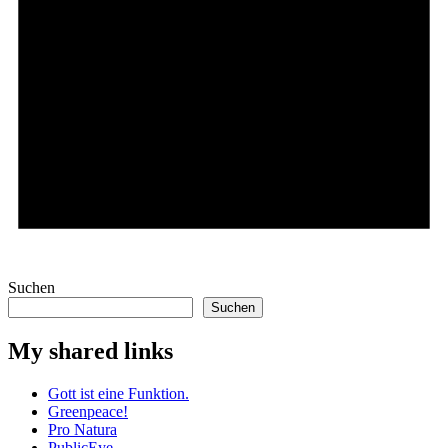
Hinweis
Es sind keine anstehenden Veranstaltungen vorhanden.
Suchen
Suchen
My shared links
Gott ist eine Funktion.
Greenpeace!
Pro Natura
PublicEye