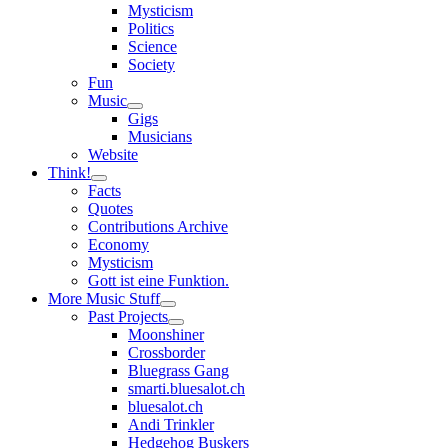
Mysticism
Politics
Science
Society
Fun
Music
open
Gigs
child
Musicians
menu
Website
Think!
open
Facts
child
Quotes
menu
Contributions Archive
Economy
Mysticism
Gott ist eine Funktion.
More Music Stuff
open
Past Projects
child
open
Moonshiner
menu
child
Crossborder
menu
Bluegrass Gang
smarti.bluesalot.ch
bluesalot.ch
Andi Trinkler
Hedgehog Buskers