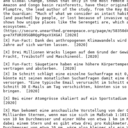
and Global Change, shows that only in the most remote c
Amazon and Congo basin rainforests, have their original
Plumptre, the lead author of the study, from the Key Bi
the Guardian: “Much of what we consider as intact habit
[and poached] by people, or lost because of invasive sp
shows how unique places like the Serengeti are, which a
ecosystems.” 
(https://secure.unearthed.greenpeace.org/page/m/58350d
g=e7XfUR395GBRQgP9qxV3XGA) [2020]
[X] Fun-Fact: Dank des anthropogenen Klimawandels wird 
Jahre auf sich warten lassen.  [2020]
[X] Drei Millionen Wracks liegen auf dem Grund der Gewä
Fracht, Treibstoff und Maschinenöl. [2020]
[X] Fun-Fact: Säugetiere haben eine höhere Körpertemper
vertragen und absterben.  [2020]
[X] Im Schnitt schlägt eine einzelne Suchanfrage mit 0,
könnte mit seinen monatlichen Suchanfragen damit eine 6
versorgen. "Eine typische Email verursacht im Schnitt e
Schnitt 30 E-Mails am Tag verschickten, könnten sie so 
bringen.  [2020]
[X] Bei einer Atomgrösse skaliert auf ein Sportstadium 
[2020]
[X] Man bekommt eine anschauliche Vorstellung von der G
Milliarden Sternen, wenn man sie sich im Maßstab 1:1017
von 10 km Durchmesser und einer Höhe von etwa 1 km im M
dabei einem Stern und es gibt etwa drei pro Kubikmeter.
Durchmesser von etwa 10 nm, wäre also kleiner als ein V