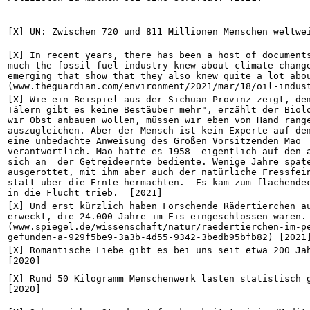
[X] UN: Zwischen 720 und 811 Millionen Menschen weltwe
[X] In recent years, there has been a host of documents
much the fossil fuel industry knew about climate change
emerging that show that they also knew quite a lot abou
(www.theguardian.com/environment/2021/mar/18/oil-indus
[X] Wie ein Beispiel aus der Sichuan-Provinz zeigt, dem
Tälern gibt es keine Bestäuber mehr", erzählt der Biolo
wir Obst anbauen wollen, müssen wir eben von Hand range
auszugleichen. Aber der Mensch ist kein Experte auf dem
eine unbedachte Anweisung des Großen Vorsitzenden Mao  
verantwortlich. Mao hatte es 1958  eigentlich auf den a
sich an  der Getreideernte bediente. Wenige Jahre späte
ausgerottet, mit ihm aber auch der natürliche Fressfein
statt über die Ernte hermachten.  Es kam zum flächendec
in die Flucht trieb.  [2021]
[X] Und erst kürzlich haben Forschende Rädertierchen au
erweckt, die 24.000 Jahre im Eis eingeschlossen waren. 
(www.spiegel.de/wissenschaft/natur/raedertierchen-im-p
gefunden-a-929f5be9-3a3b-4d55-9342-3bedb95bfb82) [2021
[X] Romantische Liebe gibt es bei uns seit etwa 200 Jah
[2020]
[X] Rund 50 Kilogramm Menschenwerk lasten statistisch g
[2020]