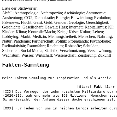
Liste der Stichwörter:
Abfall; Anthropologie; Anthropozän; Archäologie; Astronomie;
Ausbeutung; CO2; Demokratie; Energie; Entwicklung; Evolution;
Fakenews; Flucht; Geist; Geld; Gender; Geologie; Gerechtigkeit;
Geschichte; Gesellschaft; Gewalt; Hass; Internett; Kapitalismus; KI;
Kinder; Klima; Kontrolle/Macht; Krieg; Krise; Kultur; Leben;
Lobbying; Markt; Medizin; Meinungsfreiheit; Menschen; Nahrung;
Natur; Pandemie; Partnerschaft; Politik; Propaganda; Psychologie;
Radioaktivität; Raumfahrt; Reichtum; Rohstoffe; Schulden;
Sicherheit; Social Media; Statistik; Verschmutzung; Verschwörung;
Wachstum; Wasser; Wirtschaft; Wissenschaft; Zerstörung; Zukunft
Fakten-Sammlung
Meine Fakten-Sammlung zur Inspiration und als Archiv. 
[Stars] Fakt [Jahr 
[XXX] Das Vermögen der zehn reichsten Milliardäre der W
(2020/21), während mehr als 160 Millionen Menschen zusä
Oxfam-Bericht, der Anfang dieser Woche erschienen ist.
[XXX] Für jeden von uns im reichen Europa arbeiten dur