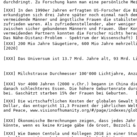
durchdringt. Zu Forschung kann man eine persönliche Me
[XXX] In den 1990er Jahren erfragten US-Forscher die Bi
erkundigten sich drei Jahre später noch einmal nach dem
vermeidende Männer und ängstliche Frauen die stabilsten
zufrieden waren. Als zufriedenstellender, aber weniger 
zwischen sicher gebundenen Männern und Frauen. Über Kon
vermeidenden Partnern konnten die Forscher nichts herau
Das Nähe-Distanz-Problem - Spektrum der Wissenschaft) 
[XXX] 200 Mio Jahre Säugetiere, 600 Mio Jahre mehrzelli
[2020]
[XXX] Das Universum ist 13.7 Mrd. Jahre alt, 93 Mrd. L
[XXX] Milchstrasse Durchmesser 100'000 Lichtjahre, Anz
[XXX] Vor 4000 Jahren (2000 v.Chr.) begann in China die
danach schlechteres Essen. Die höhere Geburtenrate durc
bei. Gaschätzt starben 15% der Frauen bei Geburten.   
[XXX] Die wirtschaftlichen Kosten der globalen Gewalt b
Dollar, das entspricht 11,3 Prozent der jährlichen Welt
and Peace, www.visionofhumanity.org/#/page/indexes/glo
[XXX] Ökonomische Berechnungen zeigen, dass jedes Jahr 
könnte, wenn es keine Kriege gäbe (de Groot, Bozzoli &
[XXX] Wie Damon Centola und Kollegen 2018 in einer Stud