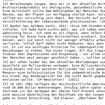
[X] Berechnungen zeigen, dass wir in der aktuellen Wirt
Bruttoinland­produkts als ökologische, gesundheitliche 
Eine Wirtschaft sollte dem Wohl­ergehen der Menschen di
dessen, was der Planet zur Verfügung stellen kann. Sola
sollten wir vorsichtig sein damit, den Verzicht auf ein
Verschlechterung der Lebens­umstände gleichzusetzen. [2
[X] Banker bei Goldman Sachs, 2021: «Eine 100-Stunden-W
schlafen. Ich habe bald nichts mehr, was ich Leben nenn
wahnsinnig heiss. Ich sehe es als Chance, wenn selbst 
stützung für diese Form des Wirtschaftens erodiert. Die
müssen, weil sie sonst nicht nur weniger effektiv arbei
verlieren. Schlaf darf dabei nicht bedeuten, dass dann 
ist. Es ist ein wichtiges Kriterium für Lebens­qualität 
Beziehungen zu stehen, die einen tragen. All die tragis
Studien über Depressionen und Anspannung – vor allem in
der Menschen weit weniger geschützt haben –, sollten w
[X] Wir sehen leider bei den aktuellen Abstimmungen wie
Spielfeld von Milliardären verkommt. Eine Milliardärsfa
Covid-Gesetz und ein weiterer Milliardär hat sich gemäs
Monaco» eine Volksinitiative für die undemokratische Au
Ein Grund: Das Bundesgericht hat ihm nicht Recht gegebe
entlassen wollte. (SP-Newsletter)  [2021]
[X] Im Jahr 1983 verfügte der durchschnittliche Amerika
rund 56.000 Dollar Wohnvermögen. Dreißig Jahre später w
Zeitraum ist das Vermögen der oberen fünf Prozent unter
eine massive Umverteilung des Reichtums von den Jungen 
gebe es diese Entwicklung. (Ed Glaeser, „Überleben der