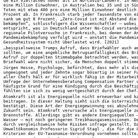
um ein Vielfaches höher als in No-Covid-Ländern. In Neu
eine Million Einwohner, in Australien bei 35 und in Süd
Toten mit etwa 400 pro eine Million Einwohner deutlich 
Prozent ab. In Frankreich starb jeder Tausendste von ei
sank um gut 8 Prozent. „Zero-Covid ist mit Abstand die 
bekämpfen“, schlussfolgern die Wissenschaftler – wobei 
entspricht, was in Deutschland unter No-Covid verstande
regionale Pilotversuche in Frankreich, bei denen der An
Pandemiebekämpfung verfolgt wird – anstatt die Pandemie
Gesundheitssystem nicht überlastet wird. [2021]
…beispielsweise Trumps Aufruf, dass Briefwähler auch am
sollten, um eine angebliche Betrugsanfälligkeit des Bri
Aufruf zur doppelten Stimmabgabe betrachtet werden, was
Briefwahl wäre nicht sicher, da Menschen doppelt stimm
Jürgen Hesse, Psychologe, befürchtet, dass mehr als die
ungeeignet und jeder Zehnte sogar bösartig in seiner Fu
aller Chefs hält er für wirklich fähig in der Mitarbeit
Umfrage der Unternehmensberatung Compensation Partner v
häufigste Grund für eine Kündigung durch die Beschäftig
fühlten sie sich zu wenig wertgeschätzt durch den Chef
Atomkraft ist als Energiequelle nicht erneuerbar und ka
beitragen. In dieser Haltung sieht sich die österreichi
bestätigt. Diese Art der Energiegewinnung sei abzulehne
Zukunft sein. Atomkraft verursache als Energiequelle zw
Brennstoffe. Allerdings gibt es andere Energiequellen –
Wasser – mit noch geringeren Treibhausgasemissionen. De
durch vergleichsweise hohe Risiken infrage gestellt. Da
Umweltökonomin Professorin Sigrid Stagl , die für die ö
Kriterien der EU-Taxonomie-Verordnung vornehmen sollte