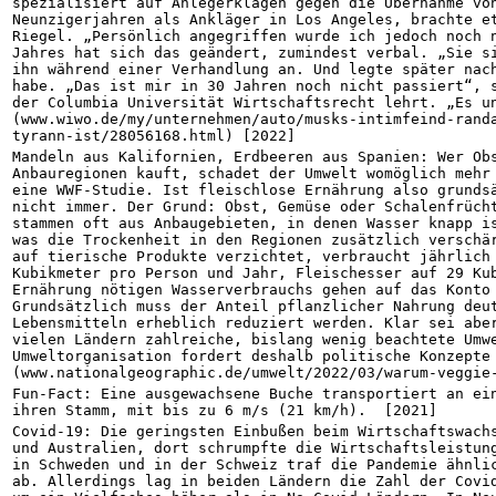
spezialisiert auf Anlegerklagen gegen die Übernahme von
Neunzigerjahren als Ankläger in Los Angeles, brachte et
Riegel. „Persönlich angegriffen wurde ich jedoch noch n
Jahres hat sich das geändert, zumindest verbal. „Sie si
ihn während einer Verhandlung an. Und legte später nach
habe. „Das ist mir in 30 Jahren noch nicht passiert“, s
der Columbia Universität Wirtschaftsrecht lehrt. „Es un
(www.wiwo.de/my/unternehmen/auto/musks-intimfeind-rand
tyrann-ist/28056168.html) [2022]
Mandeln aus Kalifornien, Erdbeeren aus Spanien: Wer Obs
Anbauregionen kauft, schadet der Umwelt womöglich mehr 
eine WWF-Studie. Ist fleischlose Ernährung also grundsä
nicht immer. Der Grund: Obst, Gemüse oder Schalenfrücht
stammen oft aus Anbaugebieten, in denen Wasser knapp is
was die Trockenheit in den Regionen zusätzlich verschär
auf tierische Produkte verzichtet, verbraucht jährlich 
Kubikmeter pro Person und Jahr, Fleischesser auf 29 Kub
Ernährung nötigen Wasserverbrauchs gehen auf das Konto 
Grundsätzlich muss der Anteil pflanzlicher Nahrung deut
Lebensmitteln erheblich reduziert werden. Klar sei aber
vielen Ländern zahlreiche, bislang wenig beachtete Umwe
Umweltorganisation fordert deshalb politische Konzepte 
(www.nationalgeographic.de/umwelt/2022/03/warum-veggie
Fun-Fact: Eine ausgewachsene Buche transportiert an ein
ihren Stamm, mit bis zu 6 m/s (21 km/h).  [2021]
Covid-19: Die geringsten Einbußen beim Wirtschaftswachs
und Australien, dort schrumpfte die Wirtschaftsleistung
in Schweden und in der Schweiz traf die Pandemie ähnlic
ab. Allerdings lag in beiden Ländern die Zahl der Covid