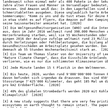
landesweit schon einmal mehr als 400 Pakete in der Seku
Jahre alten Frauen und Männer im Versandlager bedeutet,
Grenzen. Und Amazon weiß das: In den Lagerhallen sind A
Schmerztabletten ausgeben. Diese unglaublich harte Arbe
Sommercamps: "Komm zu uns und du tust etwas für deine F
in etwa steht es auf Flyern, die Amazon auf den Camping
seine Saisonarbeiter anmietet hat. [2020]
[X] Die Weltgesundheitsorganisation (WHO) und die Inter
aus, dass im Jahr 2016 weltweit rund 398.000 Menschen a
Herzerkrankung starben, weil sie 55 Wochenstunden oder 
gingen 2016 der Analyse zufolge weltweit rund 23 Millio
durch Verletzungen oder Fehlbelastungen, die bislang al
Gesundheitsschäden am Arbeitsplatz gesehen wurden. Das 
demnach ab 55 Stunden Wochenarbeitszeit stark an.  [20
[X] Ein Team um Thomas Slater von der University of Lee
"Nature Climate Change", dass die Eisschilde Grönlands 
verlieren, wie es nur die schlimmsten Klimaszenarien ü
[X] Jede Minute landen 15 t Plastik in den Weltmeeren.
[X] Bis heute, 2020, wurden rund 9'000'000'000 Tonnen P
davon befindet sich irgendwo da draussen. Das sind 450'
Stossstange 7'425'000 Kilometer, das geht 185 Mal um di
pro km2 Erdoberfläche.  [2020]
[X] 40% des globalen Strombedarfs werden 2020 mit Kohle
Klimapolitik?  [2020]
[X] A new study suggests that there are very few pristi
ecosystems on earth thought to remain intact. The paper