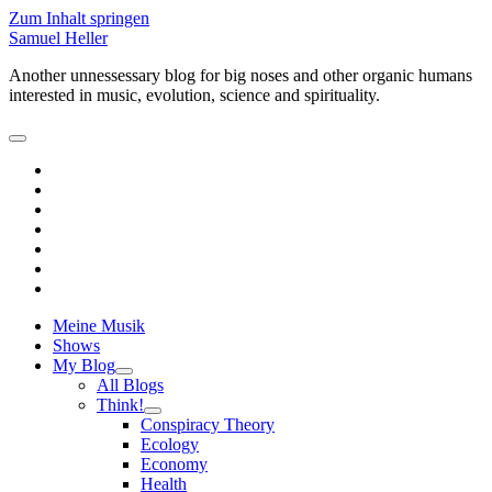
Zum Inhalt springen
Samuel Heller
Another unnessessary blog for big noses and other organic humans
interested in music, evolution, science and spirituality.
open
primary
facebook
menu
linkedin
youtube
rss
email-
form
paypal
soundcloud
Meine Musik
Shows
My Blog
open
All Blogs
child
Think!
menu
open
Conspiracy Theory
child
Ecology
menu
Economy
Health