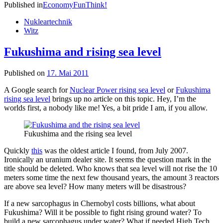
Published in
Economy
Fun
Think!
Nukleartechnik
Witz
Fukushima and rising sea level
Published on
17. Mai 2011
A Google search for
Nuclear Power rising sea level
or
Fukushima
rising sea level
brings up no article on this topic. Hey, I’m the
worlds first, a nobody like me! Yes, a bit pride I am, if you allow.
Fukushima and the rising sea level
Quickly
this
was the oldest article I found, from July 2007.
Ironically an uranium dealer site. It seems the question mark in the
title should be deleted. Who knows that sea level will not rise the 10
meters some time the next few thousand years, the amount 3 reactors
are above sea level? How many meters will be disastrous?
If a new sarcophagus in Chernobyl costs billions, what about
Fukushima? Will it be possible to fight rising ground water? To
build a new sarcophagus under water? What if needed High Tech