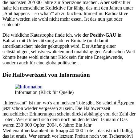
die nächsten 20’000 Jahre zur Sperrzone machen. Aber selbst hier
halte ich menschliche Kollektive für fähig, das mit den Jahren unter
„Shit happens – so what?“ ab zu buchen. Immerhin: Radioaktive
Wahle werden sie wohl nicht mehr essen. Ist das nun gut oder
schlecht?
Die wirkliche Katastrophe finde ich, wie der
Positiv-GAU
in
Bahrain mit Unterstützung anderer Emirate (und damit
amerikanischer) nieder geknüppelt wird. Der Anfang einer
selbständigen, selbstverwalteten und unabhängigen Arabischen Welt
könnte heute wohl nicht nur Kick sein für eine Energiewende,
sondern auch für eine globalpolitische…
Die Halbwertszeit von Information
Information (Klick für Quelle)
„Interessant“ ist nur, wo’s am meisten Tote gibt. So scheint Ägypten
jetzt schon wieder vergessen zu sein. Die Halbwertszeit
menschlicher Erinnerungen scheint direkt abhängig von der Zahl der
Toten. Wer erinnert sich denn noch an den letzten Tsunami? Das
waren 230’000 Opfer, 2004, 6 Jahre: Ein Jahr
Medienaufmerksamkeit für knapp 40’000 Tote – das ist nicht billig,
das ist gratis. Wer sprach vor letztem Freitag noch von Tschernobyl