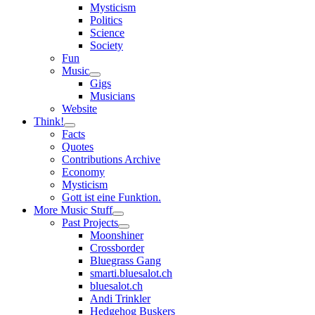
Mysticism
Politics
Science
Society
Fun
Music
open
Gigs
child
Musicians
menu
Website
Think!
open
Facts
child
Quotes
menu
Contributions Archive
Economy
Mysticism
Gott ist eine Funktion.
More Music Stuff
open
Past Projects
child
open
Moonshiner
menu
child
Crossborder
menu
Bluegrass Gang
smarti.bluesalot.ch
bluesalot.ch
Andi Trinkler
Hedgehog Buskers