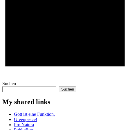
Hinweis
Es sind keine anstehenden Veranstaltungen vorhanden.
Suchen
Suchen
My shared links
Gott ist eine Funktion.
Greenpeace!
Pro Natura
PublicEye