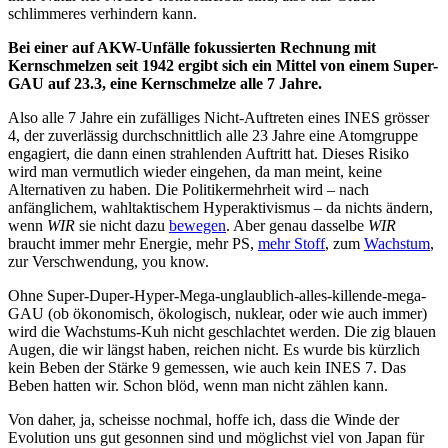
schlimmeres verhindern kann.
Bei einer auf AKW-Unfälle fokussierten Rechnung mit
Kernschmelzen seit 1942 ergibt sich ein Mittel von einem Super-
GAU auf 23.3, eine Kernschmelze alle 7 Jahre.
Also alle 7 Jahre ein zufälliges Nicht-Auftreten eines INES grösser
4, der zuverlässig durchschnittlich alle 23 Jahre eine Atomgruppe
engagiert, die dann einen strahlenden Auftritt hat. Dieses Risiko
wird man vermutlich wieder eingehen, da man meint, keine
Alternativen zu haben. Die Politikermehrheit wird – nach
anfänglichem, wahltaktischem Hyperaktivismus – da nichts ändern,
wenn
WIR
sie nicht dazu
bewegen
. Aber genau dasselbe
WIR
braucht immer mehr Energie, mehr PS,
mehr Stoff
, zum
Wachstum
,
zur Verschwendung, you know.
Ohne Super-Duper-Hyper-Mega-unglaublich-alles-killende-mega-
GAU (ob ökonomisch, ökologisch, nuklear, oder wie auch immer)
wird die Wachstums-Kuh nicht geschlachtet werden. Die zig blauen
Augen, die wir längst haben, reichen nicht. Es wurde bis kürzlich
kein Beben der Stärke 9 gemessen, wie auch kein INES 7. Das
Beben hatten wir. Schon blöd, wenn man nicht zählen kann.
Von daher, ja, scheisse nochmal, hoffe ich, dass die Winde der
Evolution uns gut gesonnen sind und möglichst viel von Japan für