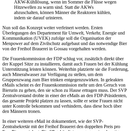
AKW-Kühllösung, wenn im Sommer die Flüsse wegen
Hitzewellen zu warm sind. Statt die AKWs
abzuschalten, können Männer die Reaktoren kühlen,
indem sie darauf urinieren.
Nun soll das Konzept weiter verfeinert werden. Ersten
Überlegungen des Departement für Umwelt, Verkehr, Energie und
Kommunikation (UVEK) zufolge soll die Organisation der
Menpower auf dem Zivilschutz aufgebaut und das notwendige Bier
von der Freihof Brauerei in Gossau vorgehalten werden.
Die Frauenkommission der FDP schlug vor, zusätzlich direkt über
der Kuppel Sitze zu installieren, damit auch Frauen bei der Kühlung
Unterstützung leisten können. Weiterhin platzierte sie die Forderung,
auch Mineralwasser zur Verfügung zu stellen, um dem
Gruppenzwang zum Bier trinken entgegenzuwirken. In geleakten
eMails scheint es der Frauenkommission mehr um den Geruch von
Bierurin zu gehen, den sie schon zu Hause ertragen muss. Der SVP
Zentralvorstand drohte in einer der eMails an den FDP-Präsidenten,
das gesamte Projekt platzen zu lassen, sollte er seine Frauen nicht
unter Kontrolle bekommen und verhindern, dass diese hoch über
den Männern tronen.
In einer weiteren eMail ist dokumentiert, wie der SVP-
Zentralsekretär mit der Freihof Brauerei den doppelten Preis pro