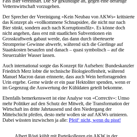
Fass Bier vereinbart. Die SP gekündigte an, gegen eine derartige
Vetternwirtschaft vorzugehen.
Der Sprecher der Vereinigung «Kein Neubau von AKWs» kritisierte
das Konzept als «vollkommene Schnapsidee, die nicht nur nach
Bier stinkt, sondern auch nach Korruptionsfilz». Es könne doch
nicht angehen, dass erst mit staatlichen Subventionen ein
Grosskraftwerk gabaut werde, das dann durch überteuerte
Strompreise Gewinne abwerfe, während sich die Gierlinge auf
Staatskosten besaufen und danach – quasi symbolisch – auf die
Steuerzahler Wasser lassen.
Auch international sorgte das Konzept für Aufsehen: Bundeskanzler
Friedrich Merz lobte die technische Biologieoffenheit, während
Manuel Macron daran erinnerte, dass auch Wein herforragenden
Urin ergebe. Gerne würde er ein paar Hektoliter spenden, wenn er
im Gegenzug die Auswertung der Kühldaten geteilt bekomme.
Ebenfalls bemerkenswert ist eine Analyse von «Correctiv»: Umso
mehr Politiker auf den Schutz der Mitwelt, die Transformation der
Wirtschaft ins dritte Jahrtausend und den Niedergang der
Mittelschicht pfeifen, desto mehr wollen sie auf AKWs urinieren.
Dabei wüssten inzwischen ja alle:
Pfeif‘ nicht, wenn du pisst!
Albert Rösti kühlt mit Parteikollegen ein AKW in der