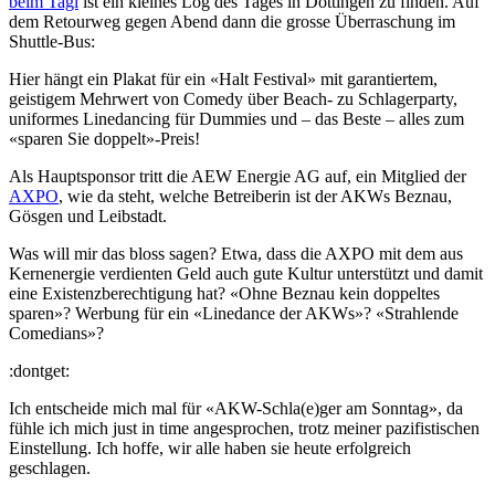
beim Tagi
ist ein kleines Log des Tages in Döttingen zu finden. Auf
dem Retourweg gegen Abend dann die grosse Überraschung im
Shuttle-Bus:
Hier hängt ein Plakat für ein «Halt Festival» mit garantiertem,
geistigem Mehrwert von Comedy über Beach- zu Schlagerparty,
uniformes Linedancing für Dummies und – das Beste – alles zum
«sparen Sie doppelt»-Preis!
Als Hauptsponsor tritt die AEW Energie AG auf, ein Mitglied der
AXPO
, wie da steht, welche Betreiberin ist der AKWs Beznau,
Gösgen und Leibstadt.
Was will mir das bloss sagen? Etwa, dass die AXPO mit dem aus
Kernenergie verdienten Geld auch gute Kultur unterstützt und damit
eine Existenzberechtigung hat? «Ohne Beznau kein doppeltes
sparen»? Werbung für ein «Linedance der AKWs»? «Strahlende
Comedians»?
:dontget:
Ich entscheide mich mal für «AKW-Schla(e)ger am Sonntag», da
fühle ich mich just in time angesprochen, trotz meiner pazifistischen
Einstellung. Ich hoffe, wir alle haben sie heute erfolgreich
geschlagen.