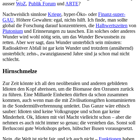
ausser
WoZ
,
Publik Forum
und
ARTE
?
Nachweislich sinnlose
Kriege
, hyper-Öko- oder
Finanz-super-
GAU
, Höhere Gewalten: egal, nichts hilft. Ich finde, man sollte
global die Forschung darauf konzentrieren, die
Halbwertszeiten
von
Plutonium
und Erinnerungen zu tauschen. Ein solches oder anderes
Wunder wird wohl nötig sein, um das Wunder Bewusstsein zu
retten. Aber wer sagt, dass Wunder unsterblich sein müssten:
Radioaktiver Abfall ist gar kein Wunder und trotzdem (annähernd)
unsterblich; zehn-, zwanzigtausend Jahre sind ja schon mal nicht
schlecht.
Hirnschmelze
Zur Zeit könnte ich all den neoliberalen und anderen gebildeten
Idioten den Kopf abreissen, um die Biomasse den Ozeanen zurück
zu führen. Eine Milliarde Einheiten dürften da schon zusammen
kommen, auch wenn man die mit Zivilisationsgiften kontaminierten
in die Sondermüllverbrennung umleitet. Das Ganze wäre ethisch
sauber: Idioten sind keine Volksgruppe und schon gar keine
Minderheit. Ok, Idioten mit viel Macht vielleicht schon – aber die
nehmen es auch nicht immer so genau; die verstehen das. Sonst soll
Berlusconi gute Workshops geben, hübscher Busen vorausgesetzt.
Nein, die Welt ist nicht fair, und ich auch nicht –
Funktionen
haben