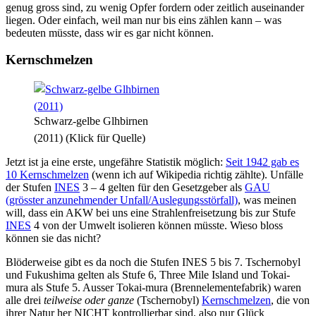
genug gross sind, zu wenig Opfer fordern oder zeitlich auseinander
liegen. Oder einfach, weil man nur bis eins zählen kann – was
bedeuten müsste, dass wir es gar nicht können.
Kernschmelzen
Schwarz-gelbe Glhbirnen
(2011) (Klick für Quelle)
Jetzt ist ja eine erste, ungefähre Statistik möglich:
Seit 1942 gab es
10 Kernschmelzen
(wenn ich auf Wikipedia richtig zählte). Unfälle
der Stufen
INES
3 – 4 gelten für den Gesetzgeber als
GAU
(grösster anzunehmender Unfall/Auslegungsstörfall)
, was meinen
will, dass ein AKW bei uns eine Strahlenfreisetzung bis zur Stufe
INES
4 von der Umwelt isolieren können müsste. Wieso bloss
können sie das nicht?
Blöderweise gibt es da noch die Stufen INES 5 bis 7. Tschernobyl
und Fukushima gelten als Stufe 6, Three Mile Island und Tokai-
mura als Stufe 5. Ausser Tokai-mura (Brennelementefabrik) waren
alle drei
teilweise oder ganze
(Tschernobyl)
Kernschmelzen
, die von
ihrer Natur her NICHT kontrollierbar sind, also nur Glück