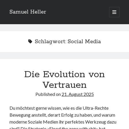
Samuel Heller
open
primary
Sidebar
menu
Upcoming Shows
Schlagwort:
Social Media
Es sind keine anstehenden Veranstaltungen vorhanden.
H
i
n
w
e
Die Evolution von
Suchen
i
s
Suchen
Vertrauen
Published on
21. August 2025
My shared links
Du möchtest gerne wissen, wie es die Ultra-Rechte
Gott ist eine Funktion.
Bewegung anstellt, derart Erfolg zu haben, und warum
Greenpeace!
moderne Soziale Medien ihr perfektes Werkzeug dazu
Pro Natura
sind? Die Strategie «Flood the zone with shit» hat