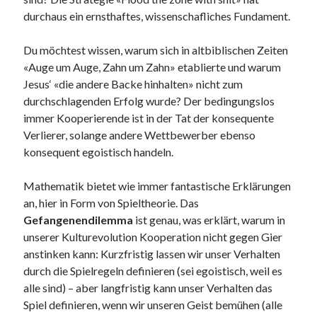
PublicEye
durchaus ein ernsthaftes, wissenschafliches Fundament.
Du möchtest wissen, warum sich in altbiblischen Zeiten
Meta
«Auge um Auge, Zahn um Zahn» etablierte und warum
Anmelden
Jesus‘ «die andere Backe hinhalten» nicht zum
Eintrags-Feed
durchschlagenden Erfolg wurde? Der bedingungslos
Kommentar-Feed
immer Kooperierende ist in der Tat der konsequente
WordPress.org
Verlierer, solange andere Wettbewerber ebenso
konsequent egoistisch handeln.
Mathematik bietet wie immer fantastische Erklärungen
an, hier in Form von Spieltheorie. Das
Gefangenendilemma
ist genau, was erklärt, warum in
unserer Kulturevolution Kooperation nicht gegen Gier
anstinken kann: Kurzfristig lassen wir unser Verhalten
durch die Spielregeln definieren (sei egoistisch, weil es
alle sind) – aber langfristig kann unser Verhalten das
Spiel definieren, wenn wir unseren Geist bemühen (alle