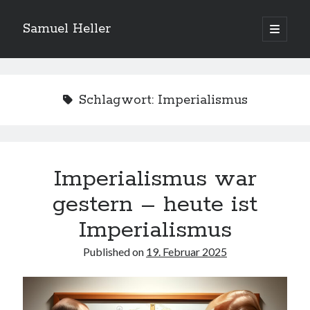
Samuel Heller
open
primary
Sidebar
menu
Upcoming Shows
Schlagwort:
Imperialismus
Es sind keine anstehenden Veranstaltungen vorhanden.
H
i
n
w
e
Imperialismus war
Suchen
i
s
Suchen
gestern – heute ist
Imperialismus
My shared links
Published on
19. Februar 2025
Gott ist eine Funktion.
Greenpeace!
Pro Natura