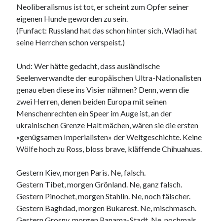
Neoliberalismus ist tot, er scheint zum Opfer seiner
eigenen Hunde geworden zu sein.
(Funfact: Russland hat das schon hinter sich, Wladi hat
seine Herrchen schon verspeist.)
Und: Wer hätte gedacht, dass ausländische
Seelenverwandte der europäischen Ultra-Nationalisten
genau eben diese ins Visier nähmen? Denn, wenn die
zwei Herren, denen beiden Europa mit seinen
Menschenrechten ein Speer im Auge ist, an der
ukrainischen Grenze Halt mächen, wären sie die ersten
«genügsamen Imperialisten» der Weltgeschichte. Keine
Wölfe hoch zu Ross, bloss brave, kläffende Chihuahuas.
Gestern Kiev, morgen Paris. Ne, falsch.
Gestern Tibet, morgen Grönland. Ne, ganz falsch.
Gestern Pinochet, morgen Stahlin. Ne, noch fälscher.
Gestern Baghdad, morgen Bukarest. Ne, mischmasch.
Gestern Grosny, morgen Panama-Stadt. Ne, nochmals