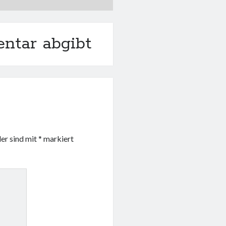
ntar abgibt
der sind mit
*
markiert