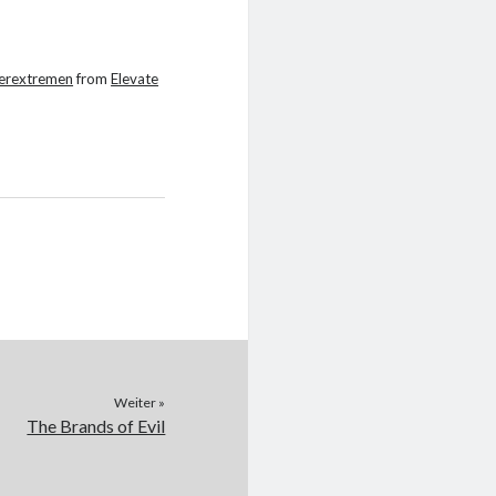
terextremen
from
Elevate
Weiter »
The Brands of Evil