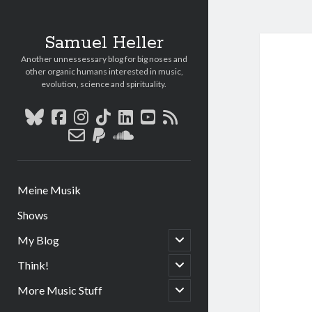
Samuel Heller
Another unnessessary blog for big noses and
other organic humans interested in music,
evolution, science and spirituality.
bluesky
facebook
instagram
tiktok
linkedin
youtube
rss
email-
paypal
soundcloud
form
Meine Musik
Shows
open
My Blog
child
menu
open
Think!
child
menu
open
More Music Stuff
child
menu