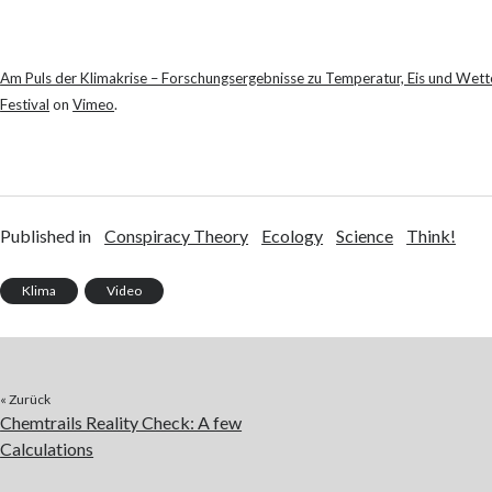
Am Puls der Klimakrise – Forschungsergebnisse zu Temperatur, Eis und Wet
Festival
on
Vimeo
.
Published in
Conspiracy Theory
Ecology
Science
Think!
Klima
Video
« Zurück
Chemtrails Reality Check: A few
Calculations