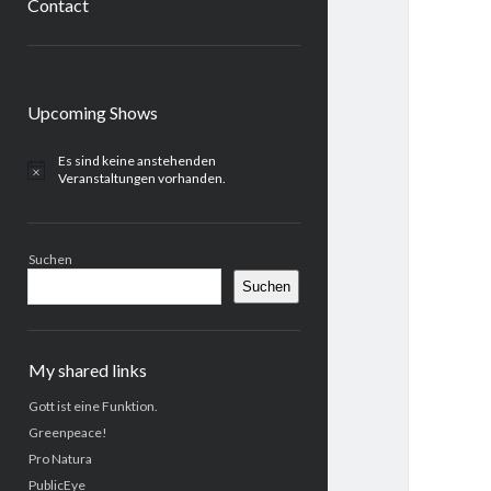
Contact
Sidebar
Upcoming Shows
Es sind keine anstehenden
H
Veranstaltungen vorhanden.
i
n
w
e
Suchen
i
s
Suchen
My shared links
Gott ist eine Funktion.
Greenpeace!
Pro Natura
PublicEye