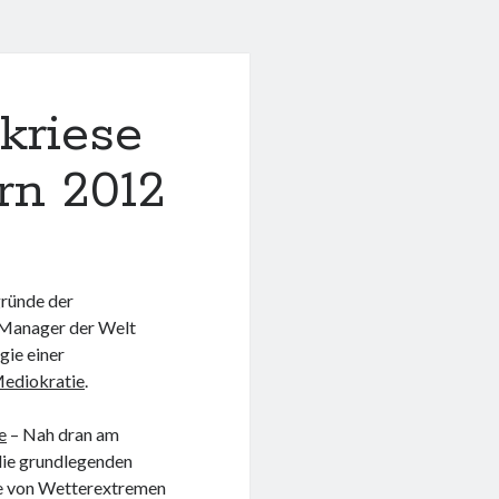
kriese
rn 2012
gründe der
R-Manager der Welt
gie einer
ediokratie
.
e
– Nah dran am
die grundlegenden
me von Wetterextremen