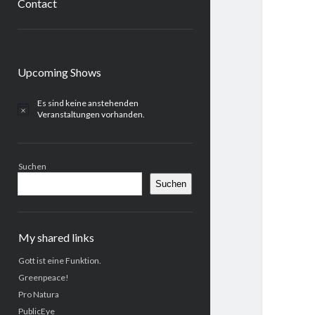
Contact
Sidebar
Upcoming Shows
Es sind keine anstehenden
H
Veranstaltungen vorhanden.
i
n
w
e
Suchen
i
s
Suchen
My shared links
Gott ist eine Funktion.
Greenpeace!
Pro Natura
PublicEye