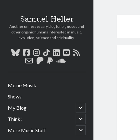
Samuel Heller
Another unnessessary blog for big noses and
other organic humans interested in music,
evolution, science and spirituality.
bluesky
facebook
instagram
tiktok
linkedin
youtube
rss
email-
patreon
paypal
soundcloud
form
Meine Musik
Shows
open
My Blog
child
menu
open
Think!
child
menu
open
More Music Stuff
child
menu