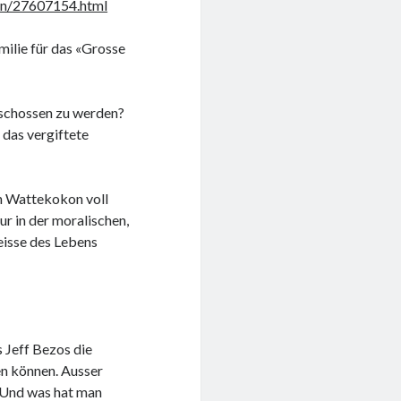
ben/27607154.html
milie für das «Grosse
rschossen zu werden?
das vergiftete
 Wattekokon voll
ur in der moralischen,
eisse des Lebens
s Jeff Bezos die
en können. Ausser
. Und was hat man