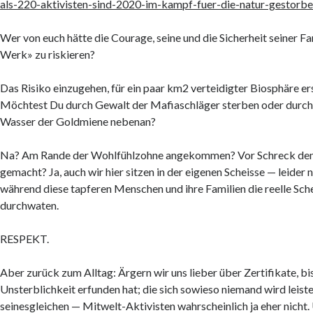
als-220-aktivisten-sind-2020-im-kampf-fuer-die-natur-gestor
Wer von euch hätte die Courage, seine und die Sicherheit seiner Fa
Werk» zu riskieren?
Das Risiko einzugehen, für ein paar km2 verteidigter Biosphäre e
Möchtest Du durch Gewalt der Mafiaschläger sterben oder durch 
Wasser der Goldmiene nebenan?
Na? Am Rande der Wohlfühlzohne angekommen? Vor Schreck den
gemacht? Ja, auch wir hier sitzen in der eigenen Scheisse — leider n
während diese tapferen Menschen und ihre Familien die reelle Sch
durchwaten.
RESPEKT.
Aber zurück zum Alltag: Ärgern wir uns lieber über Zertifikate, bi
Unsterblichkeit erfunden hat; die sich sowieso niemand wird leist
seinesgleichen — Mitwelt-Aktivisten wahrscheinlich ja eher nicht