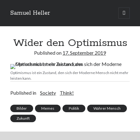
Samuel Heller
open
primary
Sidebar
menu
Upcoming Shows
Wider den Optimismus
Published on
17. September 2019
Es sind keine anstehenden Veranstaltungen vorhanden.
H
i
n
w
Optimismus ist ein Zustand, den sich der Moderne Mensch nicht mehr
e
Suchen
leisten kann.
i
s
Suchen
Published in
Society
Think!
Bilder
Memes
Politik
Wahrer Mensch
My shared links
Zukunft
Gott ist eine Funktion.
Greenpeace!
Pro Natura