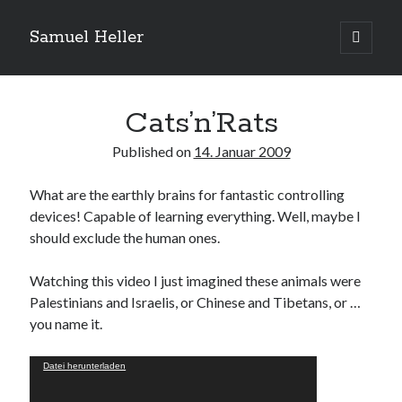
Samuel Heller
open
primary
Sidebar
menu
Upcoming Shows
Cats’n’Rats
Published on
14. Januar 2009
Es sind keine anstehenden Veranstaltungen vorhanden.
H
i
n
What are the earthly brains for fantastic controlling
w
devices! Capable of learning everything. Well, maybe I
e
Suchen
i
should exclude the human ones.
s
Suchen
Watching this video I just imagined these animals were
Palestinians and Israelis, or Chinese and Tibetans, or …
My shared links
you name it.
Gott ist eine Funktion.
Video-
Greenpeace!
Datei herunterladen
Player
Pro Natura