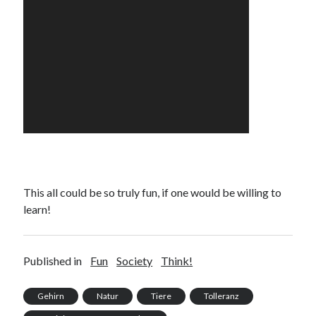
PublicEye
Meta
Anmelden
Eintrags-Feed
Kommentar-Feed
WordPress.org
This all could be so truly fun, if one would be willing to
learn!
Published in
Fun
Society
Think!
Gehirn
Natur
Tiere
Tolleranz