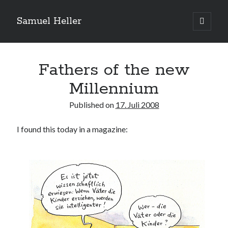
Samuel Heller
open
primary
Sidebar
menu
Upcoming Shows
Fathers of the new
Millennium
Es sind keine anstehenden Veranstaltungen vorhanden.
H
i
Published on
17. Juli 2008
n
w
e
Suchen
I found this today in a magazine:
i
s
Suchen
My shared links
Gott ist eine Funktion.
Greenpeace!
Pro Natura