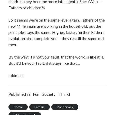
children, they become more intelligent!» She: «Who —
Fathers or children?»
So it seems we’re on the same level again. Fathers of the
new Millennium are working in the household, but the
principle stays the same: Higher, faster, further. Fathers
evolution ain’t complete yet — they’re still the same old
men.
By the way: It’s not your fault, that the world is like it is.
But it’d be your fault, if it stays like that…
:oldman:
Published in
Fun
Society
Think!
Comic
Familie
Männervolk