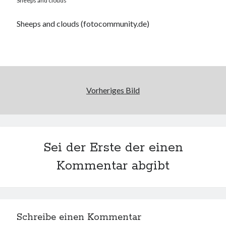
Sheeps and clouds
PublicEye
Sheeps and clouds (fotocommunity.de)
Meta
Anmelden
Eintrags-Feed
Kommentar-Feed
Vorheriges Bild
WordPress.org
Sei der Erste der einen
Kommentar abgibt
Schreibe einen Kommentar