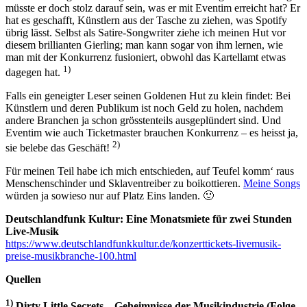
müsste er doch stolz darauf sein, was er mit Eventim erreicht hat? Er
hat es geschafft, Künstlern aus der Tasche zu ziehen, was Spotify
übrig lässt. Selbst als Satire-Songwriter ziehe ich meinen Hut vor
diesem brillianten Gierling; man kann sogar von ihm lernen, wie
man mit der Konkurrenz fusioniert, obwohl das Kartellamt etwas
1)
dagegen hat.
Falls ein geneigter Leser seinen Goldenen Hut zu klein findet: Bei
Künstlern und deren Publikum ist noch Geld zu holen, nachdem
andere Branchen ja schon grösstenteils ausgeplündert sind. Und
Eventim wie auch Ticketmaster brauchen Konkurrenz – es heisst ja,
2)
sie belebe das Geschäft!
Für meinen Teil habe ich mich entschieden, auf Teufel komm‘ raus
Menschenschinder und Sklaventreiber zu boikottieren.
Meine Songs
würden ja sowieso nur auf Platz Eins landen. 🙂
Deutschlandfunk Kultur: Eine Monatsmiete für zwei Stunden
Live-Musik
https://www.deutschlandfunkkultur.de/konzerttickets-livemusik-
preise-musikbranche-100.html
Quellen
1)
Dirty Little Secrets – Geheimnisse der Musikindustrie (Folge