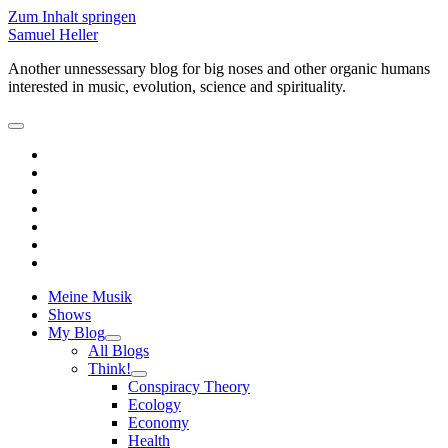
Zum Inhalt springen
Samuel Heller
Another unnessessary blog for big noses and other organic humans
interested in music, evolution, science and spirituality.
open
primary
facebook
menu
linkedin
youtube
rss
email-
form
paypal
soundcloud
Meine Musik
Shows
My Blog
open
All Blogs
child
Think!
menu
open
Conspiracy Theory
child
Ecology
menu
Economy
Health