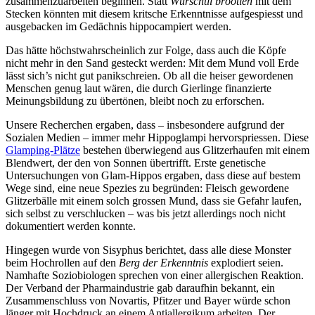
zusammenzuarbeiten beginnen. Statt
Würschtli bröötlen
mit dem
Stecken könnten mit diesem kritsche Erkenntnisse aufgespiesst und
ausgebacken im Gedächnis hippocampiert werden.
Das hätte höchstwahrscheinlich zur Folge, dass auch die Köpfe
nicht mehr in den Sand gesteckt werden: Mit dem Mund voll Erde
lässt sich’s nicht gut panikschreien. Ob all die heiser gewordenen
Menschen genug laut wären, die durch Gierlinge finanzierte
Meinungsbildung zu übertönen, bleibt noch zu erforschen.
Unsere Recherchen ergaben, dass – insbesondere aufgrund der
Sozialen Medien – immer mehr Hippoglampi hervorspriessen. Diese
Glamping-Plätze
bestehen überwiegend aus Glitzerhaufen mit einem
Blendwert, der den von Sonnen übertrifft. Erste genetische
Untersuchungen von Glam-Hippos ergaben, dass diese auf bestem
Wege sind, eine neue Spezies zu begründen: Fleisch gewordene
Glitzerbälle mit einem solch grossen Mund, dass sie Gefahr laufen,
sich selbst zu verschlucken – was bis jetzt allerdings noch nicht
dokumentiert werden konnte.
Hingegen wurde von Sisyphus berichtet, dass alle diese Monster
beim Hochrollen auf den
Berg der Erkenntnis
explodiert seien.
Namhafte Soziobiologen sprechen von einer allergischen Reaktion.
Der Verband der Pharmaindustrie gab daraufhin bekannt, ein
Zusammenschluss von Novartis, Pfitzer und Bayer würde schon
länger mit Hochdruck an einem Antiallergikum arbeiten. Der