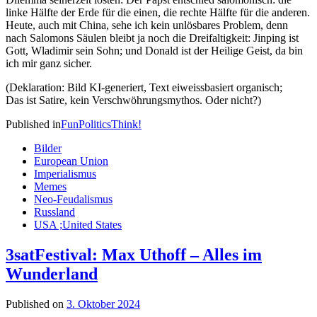
linke Hälfte der Erde für die einen, die rechte Hälfte für die anderen.
Heute, auch mit China, sehe ich kein unlösbares Problem, denn
nach Salomons Säulen bleibt ja noch die Dreifaltigkeit: Jinping ist
Gott, Wladimir sein Sohn; und Donald ist der Heilige Geist, da bin
ich mir ganz sicher.
(Deklaration: Bild KI-generiert, Text eiweissbasiert organisch;
Das ist Satire, kein Verschwöhrungsmythos. Oder nicht?)
Published in
Fun
Politics
Think!
Bilder
European Union
Imperialismus
Memes
Neo-Feudalismus
Russland
USA ;United States
3satFestival: Max Uthoff – Alles im
Wunderland
Published on
3. Oktober 2024