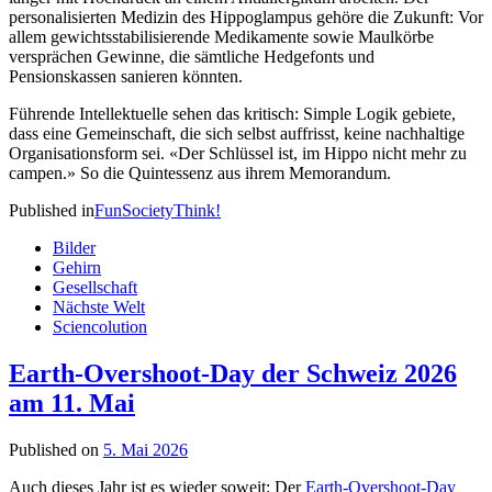
personalisierten Medizin des Hippoglampus gehöre die Zukunft: Vor
allem gewichtsstabilisierende Medikamente sowie Maulkörbe
versprächen Gewinne, die sämtliche Hedgefonts und
Pensionskassen sanieren könnten.
Führende Intellektuelle sehen das kritisch: Simple Logik gebiete,
dass eine Gemeinschaft, die sich selbst auffrisst, keine nachhaltige
Organisationsform sei. «Der Schlüssel ist, im Hippo nicht mehr zu
campen.» So die Quintessenz aus ihrem Memorandum.
Published in
Fun
Society
Think!
Bilder
Gehirn
Gesellschaft
Nächste Welt
Sciencolution
Earth-Overshoot-Day der Schweiz 2026
am 11. Mai
Published on
5. Mai 2026
Auch dieses Jahr ist es wieder soweit: Der
Earth-Overshoot-Day