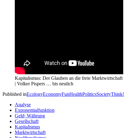
Kapitalismus: Der Glauben an die freie Marktwirtschaft
| Volker Pispers … bis neulich
Published in
Ecology
Economy
Fun
Health
Politics
Society
Think!
Analyse
Exponentialfunktion
Geld; Währung
Gesellschaft
Kapitalismus
Marktwirtschaft
Neoliberalismus