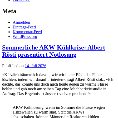
Meta
Anmelden
Eintrags-Feed
Kommentar-Feed
WordPress.org
Samuel
Sommerliche AKW-Kühlkrise: Albert
Heller
Rösti präsentiert Notlösung
Posts
Published on
14. Juli 2026
«Kürzlich träumte ich davon, wie wir in der Pfadi das Feuer
löschten, indem wir darauf urinierten», sagt Albert Rösti stolz. «Ich
dachte, das könnte uns doch auch heute gegen zu warme Flüsse
helfen und gab noch am selben Tag eine Machbarkeitsstudie in
Auftrag. Das Ergebnis ist äusserst vielversprechend!»
AKW-Kühllösung, wenn im Sommer die Flüsse wegen
Hitzewellen zu warm sind. Statt die AKWs
abzuschalten, können Männer die Reaktoren kühlen,