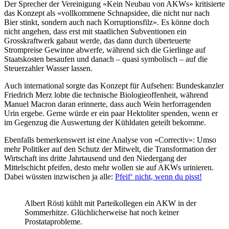
Der Sprecher der Vereinigung «Kein Neubau von AKWs» kritisierte
das Konzept als «vollkommene Schnapsidee, die nicht nur nach
Bier stinkt, sondern auch nach Korruptionsfilz». Es könne doch
nicht angehen, dass erst mit staatlichen Subventionen ein
Grosskraftwerk gabaut werde, das dann durch überteuerte
Strompreise Gewinne abwerfe, während sich die Gierlinge auf
Staatskosten besaufen und danach – quasi symbolisch – auf die
Steuerzahler Wasser lassen.
Auch international sorgte das Konzept für Aufsehen: Bundeskanzler
Friedrich Merz lobte die technische Biologieoffenheit, während
Manuel Macron daran erinnerte, dass auch Wein herforragenden
Urin ergebe. Gerne würde er ein paar Hektoliter spenden, wenn er
im Gegenzug die Auswertung der Kühldaten geteilt bekomme.
Ebenfalls bemerkenswert ist eine Analyse von «Correctiv»: Umso
mehr Politiker auf den Schutz der Mitwelt, die Transformation der
Wirtschaft ins dritte Jahrtausend und den Niedergang der
Mittelschicht pfeifen, desto mehr wollen sie auf AKWs urinieren.
Dabei wüssten inzwischen ja alle:
Pfeif‘ nicht, wenn du pisst!
Albert Rösti kühlt mit Parteikollegen ein AKW in der
Sommerhitze. Glüchlicherweise hat noch keiner
Prostataprobleme.