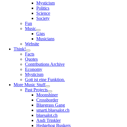
Mysticism
Politics
Science
Society
Fun
Music
open
Gigs
child
Musicians
menu
Website
Think!
open
Facts
child
Quotes
menu
Contributions Archive
Economy
Mysticism
Gott ist eine Funktion.
More Music Stuff
open
Past Projects
child
open
Moonshiner
menu
child
Crossborder
menu
Bluegrass Gang
smarti.bluesalot.ch
bluesalot.ch
Andi Trinkler
Hedgehog Buskers