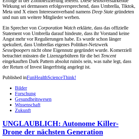
Erfolge in der Zombiefizierung feieren. Diese selbstverstärkende
Wirkung sei dermassen erfolgsversprechend, dass Umbrella, Tiktok,
Meta und X einen Interessenverband namens
Deep State
gründeten
und nun um weitere Mitglieder werben.
Ein Sprecher von
Corporation Watch
erklärte, dass das offizielle
Statement von Umbrella darauf hindeute, dass ihr Vorstand keine
Angst mehr vor Regulierungen habe. Es wurde schon länger
spekuliert, dass Umbrellas eigenes Politiker-Netzwerk
Sesselpoopers
nicht ohne Eigennutz gegründet wurde. Komerziell
betrachtet müssten die Lizenzgebühren für die bei
Tencent
eingekauften Dark Pattern absolut ruinös sein, was nahe legt, dass
der Return of Invest längerfristig angelegt ist.
Published in
Fun
Health
Science
Think!
Bilder
Forschung
Gesundheitswesen
Wissenschaft
Zukunft
UNGLAUBLICH: Autonome Killer-
Drone der nächsten Generation