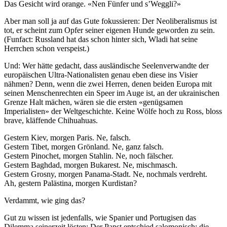
Das Gesicht wird orange. «Nen Fünfer und s’Weggli?»
Aber man soll ja auf das Gute fokussieren: Der Neoliberalismus ist
tot, er scheint zum Opfer seiner eigenen Hunde geworden zu sein.
(Funfact: Russland hat das schon hinter sich, Wladi hat seine
Herrchen schon verspeist.)
Und: Wer hätte gedacht, dass ausländische Seelenverwandte der
europäischen Ultra-Nationalisten genau eben diese ins Visier
nähmen? Denn, wenn die zwei Herren, denen beiden Europa mit
seinen Menschenrechten ein Speer im Auge ist, an der ukrainischen
Grenze Halt mächen, wären sie die ersten «genügsamen
Imperialisten» der Weltgeschichte. Keine Wölfe hoch zu Ross, bloss
brave, kläffende Chihuahuas.
Gestern Kiev, morgen Paris. Ne, falsch.
Gestern Tibet, morgen Grönland. Ne, ganz falsch.
Gestern Pinochet, morgen Stahlin. Ne, noch fälscher.
Gestern Baghdad, morgen Bukarest. Ne, mischmasch.
Gestern Grosny, morgen Panama-Stadt. Ne, nochmals verdreht.
Ah, gestern Palästina, morgen Kurdistan?
Verdammt, wie ging das?
Gut zu wissen ist jedenfalls, wie Spanier und Portugisen das
Dilemma seinerzeit lösten: Der Papst entschied salomonisch: die