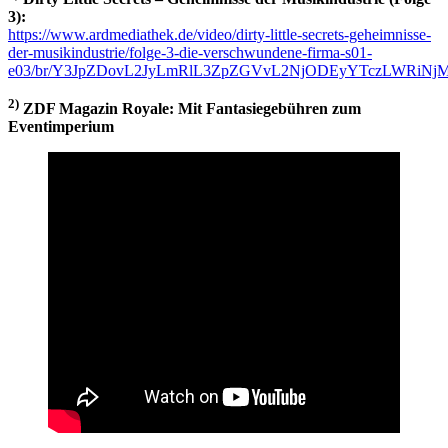
3):
https://www.ardmediathek.de/video/dirty-little-secrets-geheimnisse-
der-musikindustrie/folge-3-die-verschwundene-firma-s01-
e03/br/Y3JpZDovL2JyLmRlL3ZpZGVvL2NjODEyYTczLWRi
2)
ZDF Magazin Royale: Mit Fantasiegebühren zum
Eventimperium