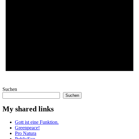
Hinweis
Es sind keine anstehenden Veranstaltungen vorhanden.
Suchen
Suchen
My shared links
Gott ist eine Funktion.
Greenpeace!
Pro Natura
PublicEye