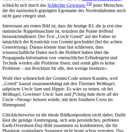
TM
schleicht sich durch das
Schlechte Gewissen
jener Menschen,
die der narzisstisch geprägten Egomanie des Neofeudalismus noch
nicht ganz erlegen sind.
Interessant am ersten Bild ist, dass die heutige KI, die ja erst eine
statistische Rappelmaschine ist, trotzdem die Pointe treffend
herauskristallisiert: Der Text „Uncle Greed“ auf der Fahne ist
tatsächlich der Kreativität von Gemini geschuldet (bei der achten
Generierung). Daraus könnte man fast schliessen, dass
wissenschaftliche Daten noch die Hohheit haben über die
Propaganda-Information von «menschlicher Erfindergeist und
Technik werden alle Probleme lösen; und somit gibt es keine
Probleme – nur Reichtum für alle, den wenige besitzen».
Wohl eher schmeichelt der Gemini-Code seinen Kunden, weil
„Greed“ kausal zusammenhängt mit den Thermen
Weltkugel
,
adipösem Uncle Sam
und
Hippie
. Es wäre zu testen, ob bei
Weltkugel
,
Gewinner Uncle Sam
und
f*cking hate them all
der
Uncle «Strong» heissen würde, mit dem Southern Cross im
Hintergrund.
Glücklicherweise ist die ideale Bildkomposition nicht dabei. Dafür
lässt die geistige Anstrengung, sich sein persönliches, perfektes
Earth-Overshoot-Day-Bild zusammen zu kombinieren, die für
Phantasie zuständigen Synapsen nicht heute schon verrotten. Das