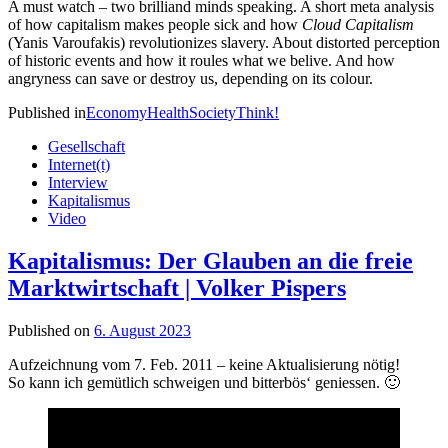
A must watch – two brilliand minds speaking. A short meta analysis
of how capitalism makes people sick and how
Cloud Capitalism
(Yanis Varoufakis) revolutionizes slavery. About distorted perception
of historic events and how it roules what we belive. And how
angryness can save or destroy us, depending on its colour.
Published in
Economy
Health
Society
Think!
Gesellschaft
Internet(t)
Interview
Kapitalismus
Video
Kapitalismus: Der Glauben an die freie
Marktwirtschaft | Volker Pispers
Published on
6. August 2023
Aufzeichnung vom 7. Feb. 2011 – keine Aktualisierung nötig!
So kann ich gemütlich schweigen und bitterbös‘ geniessen. 🙂