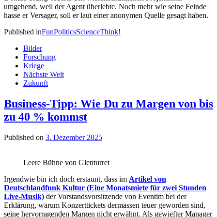
umgehend, weil der Agent überlebte. Noch mehr wie seine Feinde
hasse er Versager, soll er laut einer anonymen Quelle gesagt haben.
Published in
Fun
Politics
Science
Think!
Bilder
Forschung
Kriege
Nächste Welt
Zukunft
Business-Tipp: Wie Du zu Margen von bis
zu 40 % kommst
Published on
3. Dezember 2025
Leere Bühne von Glenturret
Irgendwie bin ich doch erstaunt, dass im
Artikel von
Deutschlandfunk Kultur (Eine Monatsmiete für zwei Stunden
Live-Musik)
der Vorstandsvorsitzende von Eventim bei der
Erklärung, warum Konzerttickets dermassen teuer geworden sind,
seine hervorragenden Margen nicht erwähnt. Als gewiefter Manager