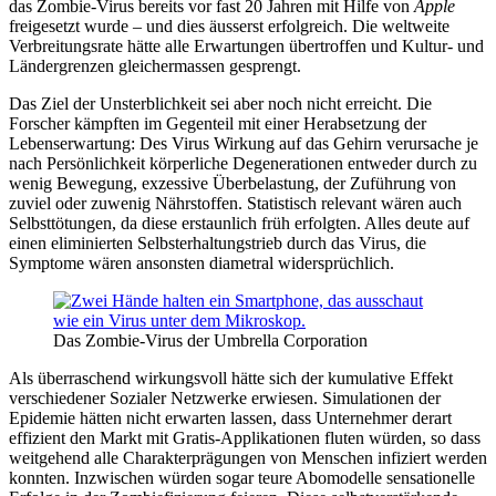
das Zombie-Virus bereits vor fast 20 Jahren mit Hilfe von
Apple
freigesetzt wurde – und dies äusserst erfolgreich. Die weltweite
Verbreitungsrate hätte alle Erwartungen übertroffen und Kultur- und
Ländergrenzen gleichermassen gesprengt.
Das Ziel der Unsterblichkeit sei aber noch nicht erreicht. Die
Forscher kämpften im Gegenteil mit einer Herabsetzung der
Lebenserwartung: Des Virus Wirkung auf das Gehirn verursache je
nach Persönlichkeit körperliche Degenerationen entweder durch zu
wenig Bewegung, exzessive Überbelastung, der Zuführung von
zuviel oder zuwenig Nährstoffen. Statistisch relevant wären auch
Selbsttötungen, da diese erstaunlich früh erfolgten. Alles deute auf
einen eliminierten Selbsterhaltungstrieb durch das Virus, die
Symptome wären ansonsten diametral widersprüchlich.
Das Zombie-Virus der Umbrella Corporation
Als überraschend wirkungsvoll hätte sich der kumulative Effekt
verschiedener Sozialer Netzwerke erwiesen. Simulationen der
Epidemie hätten nicht erwarten lassen, dass Unternehmer derart
effizient den Markt mit Gratis-Applikationen fluten würden, so dass
weitgehend alle Charakterprägungen von Menschen infiziert werden
konnten. Inzwischen würden sogar teure Abomodelle sensationelle