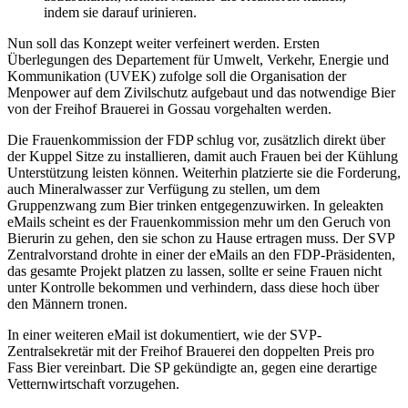
indem sie darauf urinieren.
Nun soll das Konzept weiter verfeinert werden. Ersten
Überlegungen des Departement für Umwelt, Verkehr, Energie und
Kommunikation (UVEK) zufolge soll die Organisation der
Menpower auf dem Zivilschutz aufgebaut und das notwendige Bier
von der Freihof Brauerei in Gossau vorgehalten werden.
Die Frauenkommission der FDP schlug vor, zusätzlich direkt über
der Kuppel Sitze zu installieren, damit auch Frauen bei der Kühlung
Unterstützung leisten können. Weiterhin platzierte sie die Forderung,
auch Mineralwasser zur Verfügung zu stellen, um dem
Gruppenzwang zum Bier trinken entgegenzuwirken. In geleakten
eMails scheint es der Frauenkommission mehr um den Geruch von
Bierurin zu gehen, den sie schon zu Hause ertragen muss. Der SVP
Zentralvorstand drohte in einer der eMails an den FDP-Präsidenten,
das gesamte Projekt platzen zu lassen, sollte er seine Frauen nicht
unter Kontrolle bekommen und verhindern, dass diese hoch über
den Männern tronen.
In einer weiteren eMail ist dokumentiert, wie der SVP-
Zentralsekretär mit der Freihof Brauerei den doppelten Preis pro
Fass Bier vereinbart. Die SP gekündigte an, gegen eine derartige
Vetternwirtschaft vorzugehen.